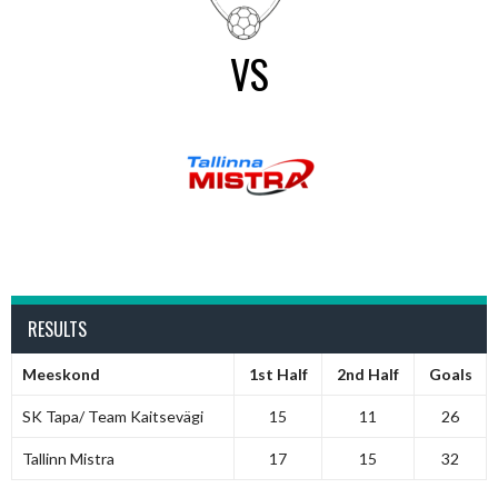
VS
RESULTS
Meeskond
1st Half
2nd Half
Goals
SK Tapa/ Team Kaitsevägi
15
11
26
Tallinn Mistra
17
15
32