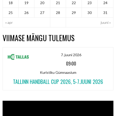
18
19
20
21
22
23
24
25
26
27
28
29
30
31
« apr
juuni »
VIIMASE MÄNGU TULEMUS
7. juuni 2026
09:00
Kuristiku Gümnaasium
TALLINN HANDBALL CUP 2026, 5-7.JUUNI 2026