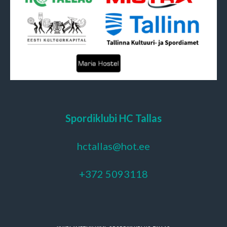
Spordiklubi HC Tallas
hctallas@hot.ee
+372 5093118