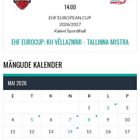
14:00
EHF EUROPEAN CUP
2026/2027
Kalevi Spordihall
EHF EUROCUP: KH VËLLAZNIMI - TALLINNA MISTRA
MÄNGUDE KALENDER
MAI 2026
E
T
K
N
R
L
P
1
2
3
4
5
6
7
8
9
10
11
12
13
14
15
16
17