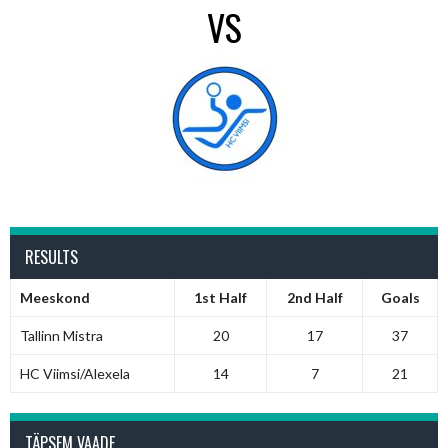
VS
RESULTS
Meeskond
1st Half
2nd Half
Goals
Tallinn Mistra
20
17
37
HC Viimsi/Alexela
14
7
21
TÄPSEM VAADE