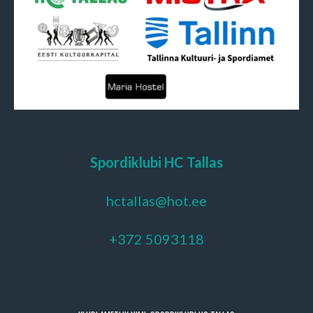
Spordiklubi HC Tallas
hctallas@hot.ee
+372 5093118