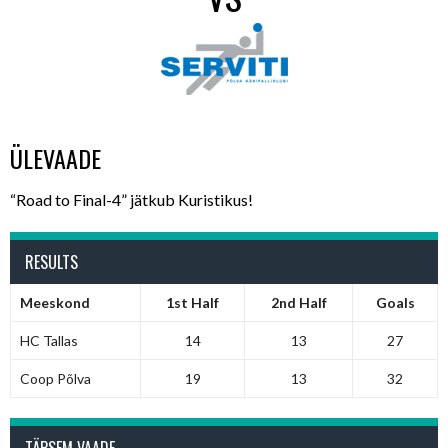
ÜLEVAADE
“Road to Final-4” jätkub Kuristikus!
RESULTS
Meeskond
1st Half
2nd Half
Goals
HC Tallas
14
13
27
Coop Põlva
19
13
32