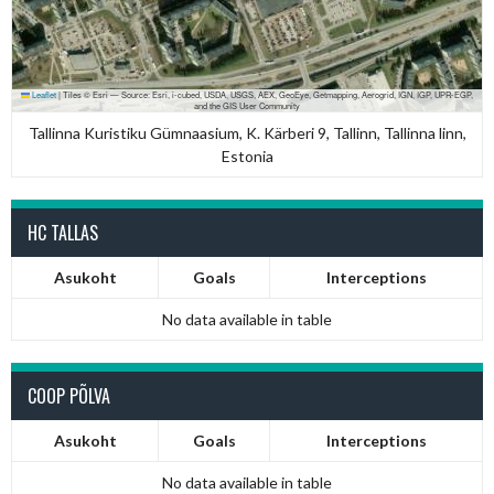
Leaflet
|
Tiles © Esri — Source: Esri, i-cubed, USDA, USGS, AEX, GeoEye, Getmapping, Aerogrid, IGN, IGP, UPR-EGP,
and the GIS User Community
Tallinna Kuristiku Gümnaasium, K. Kärberi 9, Tallinn, Tallinna linn,
Estonia
HC TALLAS
Asukoht
Goals
Interceptions
No data available in table
COOP PÕLVA
Asukoht
Goals
Interceptions
No data available in table