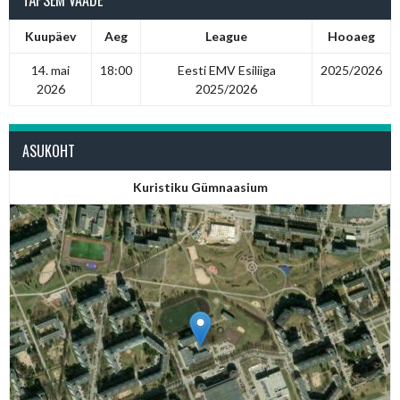
TÄPSEM VAADE
Kuupäev
Aeg
League
Hooaeg
14. mai
18:00
Eesti EMV Esiliiga
2025/2026
2026
2025/2026
ASUKOHT
Kuristiku Gümnaasium