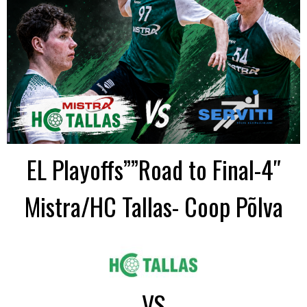
EL Playoffs””Road to Final-4″
Mistra/HC Tallas- Coop Põlva
VS