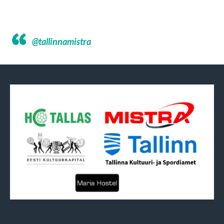
@tallinnamistra