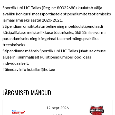
Spordiklubi HC Tallas (Reg. nr: 80022688) kuulutab välja
avaliku konkursi meessportlastele stipendiumite taotlemiseks
ja määramiseks aastal 2020-2021.
Stipendium on sihtotstarbeline ning mõeldud stipendiaadi
käsipallialase meisterlikkuse tõstmiseks, üldfüüsilise vormi
parandamiseks ning kõrgeimal tasemel mängupraktika
treenimiseks.
Stipendiume määrab Spordiklubi HC Tallas juhatuse otsuse
alusel nii summaliselt kui stipendiumi perioodi osas
individuaalselt.
Täiendav info hctallas@hot.ee
JÄRGMISED MÄNGUD
12. sept 2026