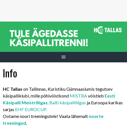
Skip
to
content
Info
HC Tallas
on Tallinnas, Kuristiku Gümnaasiumis tegutsev
käsipalliklubi, mille põhivõistkond
MISTRA
võistleb
Eesti
Käsipalli Meistriliigas
.
Balti käsipalliliigas
ja Euroopa karikas
sarjas
EHF EUROCUP.
Ootame noori treeningutele! Vaata lähemalt
noorte
treeningud
.