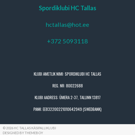
Spordiklubi HC Tallas
hctallas@hot.ee
+372 5093118
KLUBI AMETLIK NIMI: SPORDIKLUBI HC TALLAS
REG. NR: 80022688
KLUBI AADRESS: ÜMERA 2-37, TALLINN 13817
PANK: EE832200221010642949 (SWEDBANK)
© 2026 HC TALLAS KÄSIPALLIKLUBI
DESIGNED BY THEMEBOY