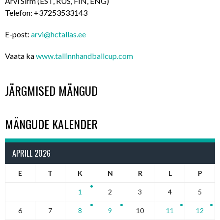
Arvi Sirm (EST, RUS, FIN, ENG)
Telefon:
+37253533143
E-post:
arvi@hctallas.ee
Vaata ka
www.tallinnhandballcup.com
JÄRGMISED MÄNGUD
MÄNGUDE KALENDER
APRILL 2026
E
T
K
N
R
L
P
1
2
3
4
5
6
7
8
9
10
11
12