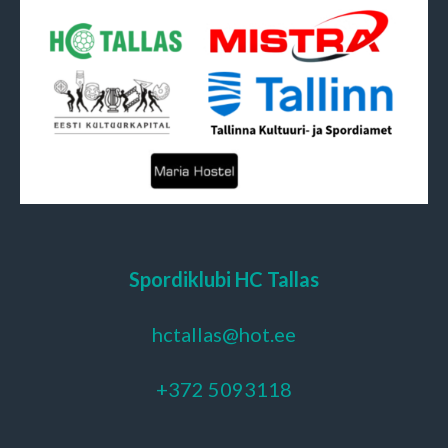
Spordiklubi HC Tallas
hctallas@hot.ee
+372 5093118