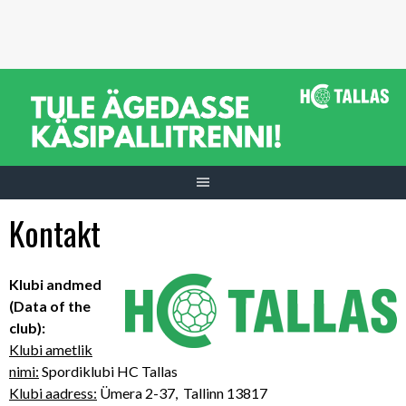
Skip
to
content
Kontakt
Klubi andmed
(Data of the
club):
Klubi ametlik
nimi:
Spordiklubi HC Tallas
Klubi aadress:
Ümera 2-37, Tallinn 13817