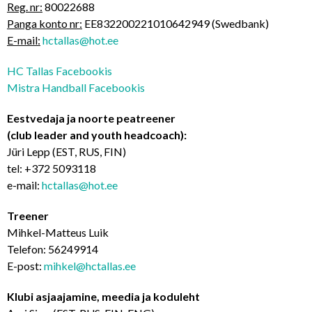
Reg. nr:
80022688
Panga konto nr:
EE832200221010642949 (Swedbank)
E-mail:
hctallas@hot.ee
HC Tallas Facebookis
Mistra Handball Facebookis
Eestvedaja ja noorte peatreener
(club leader and youth headcoach):
Jüri Lepp (EST, RUS, FIN)
tel: +372 5093118
e-mail:
hctallas@hot.ee
Treener
Mihkel-Matteus Luik
Telefon: 56249914
E-post:
mihkel@hctallas.ee
Klubi asjaajamine, meedia ja koduleht