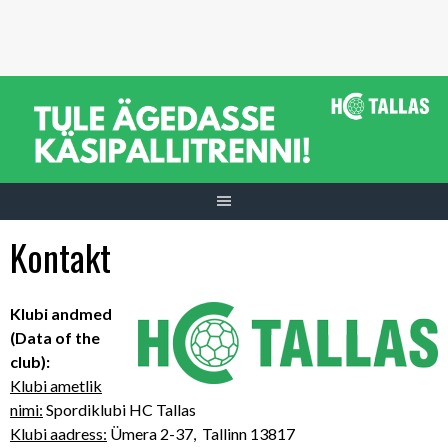
Skip
to
content
Kontakt
Klubi andmed
(Data of the
club):
Klubi ametlik
nimi:
Spordiklubi HC Tallas
Klubi aadress:
Ümera 2-37, Tallinn 13817