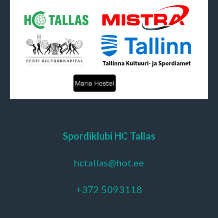
Spordiklubi HC Tallas
hctallas@hot.ee
+372 5093118