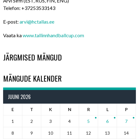
Arvi Sirm (EST, RUS, FIN, ENG)
Telefon:
+37253533143
E-post:
arvi@hctallas.ee
Vaata ka
www.tallinnhandballcup.com
JÄRGMISED MÄNGUD
MÄNGUDE KALENDER
JUUNI 2026
E
T
K
N
R
L
P
1
2
3
4
5
6
7
8
9
10
11
12
13
14