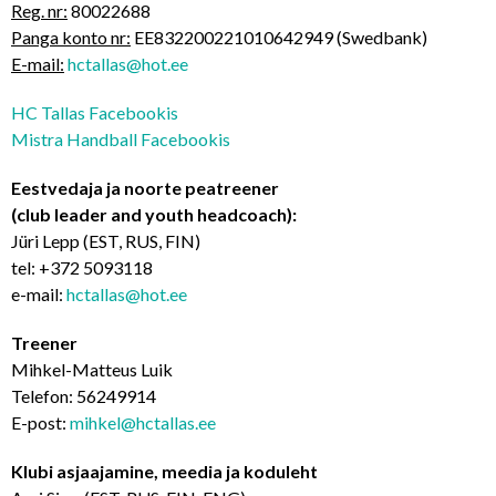
Reg. nr:
80022688
Panga konto nr:
EE832200221010642949 (Swedbank)
E-mail:
hctallas@hot.ee
HC Tallas Facebookis
Mistra Handball Facebookis
Eestvedaja ja noorte peatreener
(club leader and youth headcoach):
Jüri Lepp (EST, RUS, FIN)
tel: +372 5093118
e-mail:
hctallas@hot.ee
Treener
Mihkel-Matteus Luik
Telefon: 56249914
E-post:
mihkel@hctallas.ee
Klubi asjaajamine, meedia ja koduleht