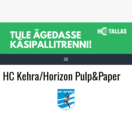
Skip
to
content
HC Kehra/Horizon Pulp&Paper