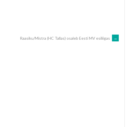
Raasiku/Mistra (HC Tallas) osaleb Eesti MV esiliigas
→