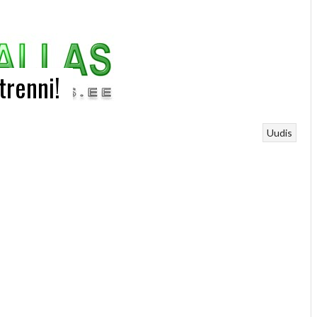
trenni!
Uudis