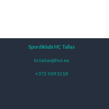
Spordiklubi HC Tallas
hctallas@hot.ee
+372 5093118