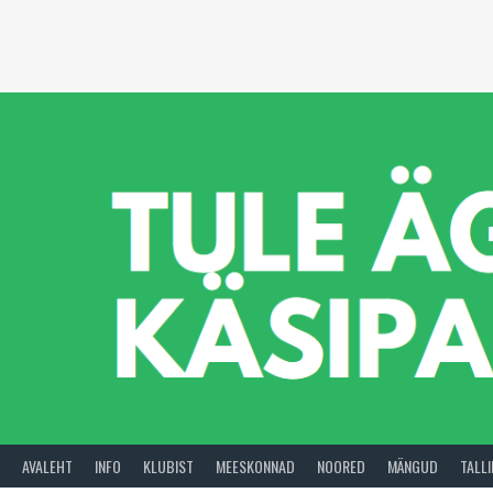
Skip
to
content
AVALEHT
INFO
KLUBIST
MEESKONNAD
NOORED
MÄNGUD
TALL