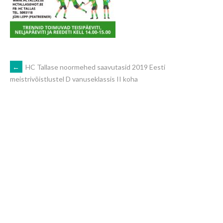
POST
←
HC Tallase noormehed saavutasid 2019 Eesti
meistrivõistlustel D vanuseklassis II koha
NAVIGATION