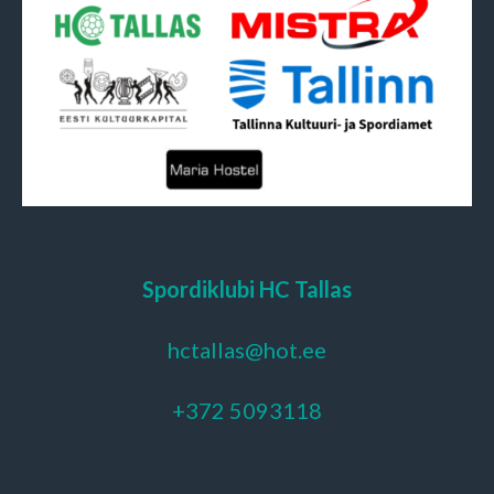
Spordiklubi HC Tallas
hctallas@hot.ee
+372 5093118