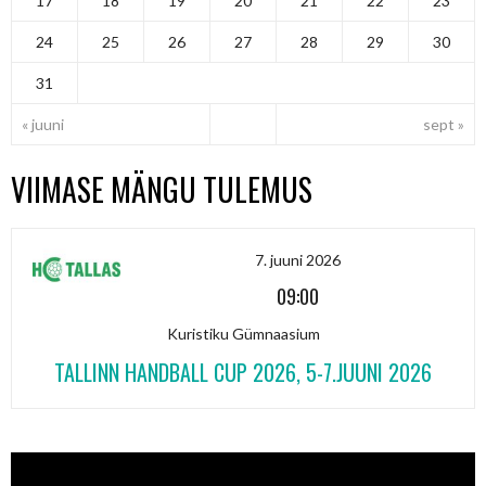
17
18
19
20
21
22
23
24
25
26
27
28
29
30
31
« juuni
sept »
VIIMASE MÄNGU TULEMUS
7. juuni 2026
09:00
Kuristiku Gümnaasium
TALLINN HANDBALL CUP 2026, 5-7.JUUNI 2026