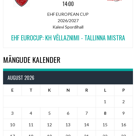
14:00
EHF EUROPEAN CUP
2026/2027
Kalevi Spordihall
EHF EUROCUP: KH VËLLAZNIMI - TALLINNA MISTRA
MÄNGUDE KALENDER
AUGUST 2026
E
T
K
N
R
L
P
1
2
3
4
5
6
7
8
9
10
11
12
13
14
15
16