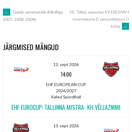
POST
←
Teade vanematele (Miniliiga
HC Tallas saavutas EV100 EMV-l
noormeeste D vanuseklassis II
2007, 2008, 2009)
koha
→
NAVIGATION
JÄRGMISED MÄNGUD
12. sept 2026
14:00
EHF EUROPEAN CUP
2026/2027
Kalevi Spordihall
EHF EUROCUP: TALLINNA MISTRA- KH VËLLAZNIMI
13. sept 2026