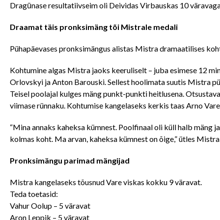
Dragūnase resultatiivseim oli Deividas Virbauskas 10 väravaga
Draamat täis pronksimäng tõi Mistrale medali
Pühapäevases pronksimängus alistas Mistra dramaatilises ko
Kohtumine algas Mistra jaoks keeruliselt – juba esimese 12 minu
Orlovskyi ja Anton Barouski. Sellest hoolimata suutis Mistra p
Teisel poolajal kulges mäng punkt-punkti heitlusena. Otsustavad
viimase rünnaku. Kohtumise kangelaseks kerkis taas Arno Vare,
“Mina annaks kaheksa kümnest. Poolfinaal oli küll halb mäng ja
kolmas koht. Ma arvan, kaheksa kümnest on õige,” ütles Mistr
Pronksimängu parimad mängijad
Mistra kangelaseks tõusnud Vare viskas kokku 9 väravat.
Teda toetasid:
Vahur Oolup – 5 väravat
Aron Leppik – 5 väravat