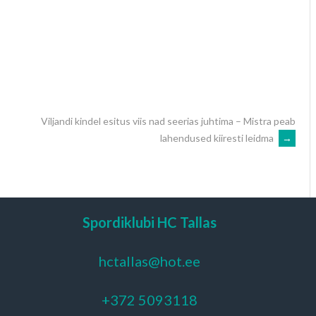
Viljandi kindel esitus viis nad seerias juhtima – Mistra peab
lahendused kiiresti leidma
→
Spordiklubi HC Tallas
hctallas@hot.ee
+372 5093118