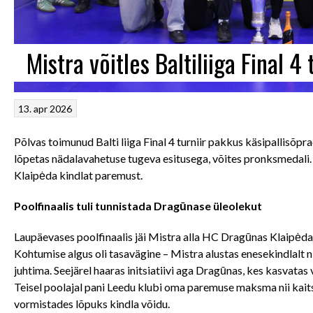
Mistra võitles Baltiliiga Final 4 
13. apr 2026
Põlvas toimunud Balti liiga Final 4 turniir pakkus käsipallis
lõpetas nädalavahetuse tugeva esitusega, võites pronksmedali
Klaipėda kindlat paremust.
Poolfinaalis tuli tunnistada Dragūnase üleolekut
Laupäevases poolfinaalis jäi Mistra alla HC Dragūnas Klaipėd
Kohtumise algus oli tasavägine – Mistra alustas enesekindlalt ni
juhtima. Seejärel haaras initsiatiivi aga Dragūnas, kes kasvatas
Teisel poolajal pani Leedu klubi oma paremuse maksma nii kaits
vormistades lõpuks kindla võidu.