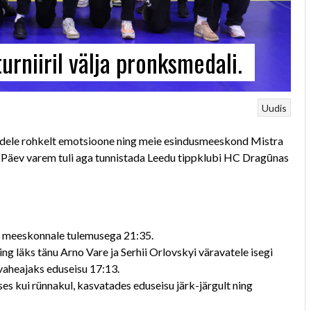
turniiril välja pronksmedali.
Uudis
õpradele rohkelt emotsioone ning meie esindusmeeskond Mistra
. Päev varem tuli aga tunnistada Leedu tippklubi HC Dragūnas
a meeskonnale tulemusega 21:35.
ng läks tänu Arno Vare ja Serhii Orlovskyi väravatele isegi
 vaheajaks eduseisu 17:13.
es kui rünnakul, kasvatades eduseisu järk-järgult ning