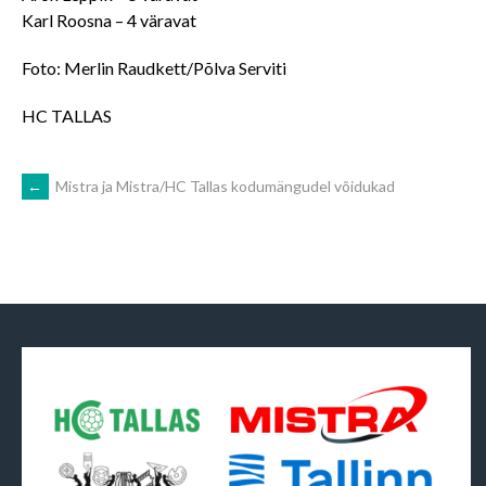
Karl Roosna – 4 väravat
Foto: Merlin Raudkett/Põlva Serviti
HC TALLAS
POST
←
Mistra ja Mistra/HC Tallas kodumängudel võidukad
NAVIGATION