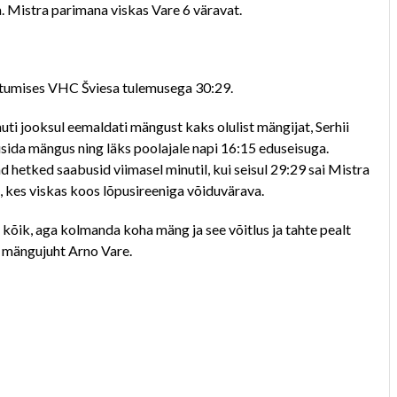
. Mistra parimana viskas Vare 6 väravat.
htumises VHC Šviesa tulemusega 30:29.
ti jooksul eemaldati mängust kaks olulist mängijat, Serhii
üsida mängus ning läks poolajale napi 16:15 eduseisuga.
 hetked saabusid viimasel minutil, kui seisul 29:29 sai Mistra
 kes viskas koos lõpusireeniga võiduvärava.
 kõik, aga kolmanda koha mäng ja see võitlus ja tahte pealt
a mängujuht Arno Vare.