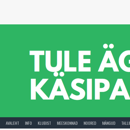
Skip
to
content
AVALEHT
INFO
KLUBIST
MEESKONNAD
NOORED
MÄNGUD
TALL