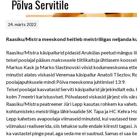
Põlva Servitile
24. märts 2022
Raasiku/Mistra meeskond heitleb meistriliigas neljanda k
Raasiku/Mistra käsipallurid pidasid Arukülas peetud mängus l
teisel poolajal pääses maksvusele tiitlikaitsja ühtlasem koosse
Markus Kask ja Marko Slastinovski viisid kodumeeskonna ette 2:0
minutist alates viskasid Venemaa käsipallur Anatoli Tšezlov, 
poolajapuhkusele mindi Põlva meeskonna juhtimisel 13:9.
Teisel poolajal kasvatasid Serviti käsipallurid järjekindlalt edu
kolm 7 meetri karistusviset. Põlvalased viskasid järjest viis vära
Raasiku/Mistra peatreener Jüri Lepp kasutas rohkem ka vahetu
kohtumisteks meistriliiga lähirivaalide SK Tapa ja HC Kehra H
Lepp kahetses avapoolaja viimaseid minuteid, kui vastased teenis
võimalusi realiseerida, siis tehakse sulle endale kiiresti tagasi
ka vastastel pinge peal, aga seda me ei suutnud. Samas ei saa öe