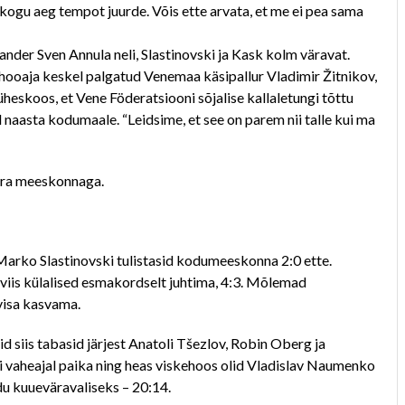
ogu aeg tempot juurde. Võis ette arvata, et me ei pea sama
der Sven Annula neli, Slastinovski ja Kask kolm väravat.
ooaja keskel palgatud Venemaa käsipallur Vladimir Žitnikov,
 üheskoos, et Vene Föderatsiooni sõjalise kallaletungi tõttu
 naasta kodumaale. “Leidsime, et see on parem nii talle kui ma
hra meeskonnaga.
Marko Slastinovski tulistasid kodumeeskonna 2:0 ette.
 viis külalised esmakordselt juhtima, 4:3. Mõlemad
visa kasvama.
uid siis tabasid järjest Anatoli Tšezlov, Robin Oberg ja
di vaheajal paika ning heas viskehoos olid Vladislav Naumenko
edu kuueväravaliseks – 20:14.