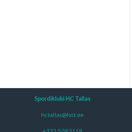
Spordiklubi HC Tallas
hctallas@hot.ee
+372 5093118