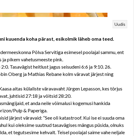
Uudis
uni kuuenda koha pärast, esikolmik läheb oma teed.
iidermeeskonna Põlva Servitiga esimesel poolajal sammu, ent
is ja pikem vahetusmeeste pink.
. Tasavägist heitlust jagus seisudeni 6:6 ja 9:10. 26.
Robin Oberg ja Mathias Rebane kolm väravat järjest ning
. Kaasa aitas külaliste väravavaht Jürgen Lepasson, kes tõrjus
vat, juhtisid 27:18 ja võitsid 28:20.
smängijaid, et anda neile võimalusi kogemusi hankida
orizon/Pulp & Paperiga.
id järjest väravaid: “See oli katastroof. Kui ise ei suuda oma
. Juhul kui oleksime suutnud tasavägises mängus püsida, olnuks
lda, et tegutsesime kehvalt. Teisel poolajal saime vahe neljale