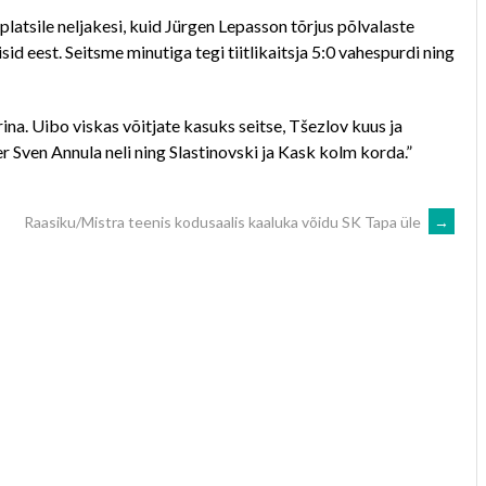
platsile neljakesi, kuid Jürgen Lepasson tõrjus põlvalaste
sid eest. Seitsme minutiga tegi tiitlikaitsja 5:0 vahespurdi ning
rina. Uibo viskas võitjate kasuks seitse, Tšezlov kuus ja
 Sven Annula neli ning Slastinovski ja Kask kolm korda.”
Raasiku/Mistra teenis kodusaalis kaaluka võidu SK Tapa üle
→