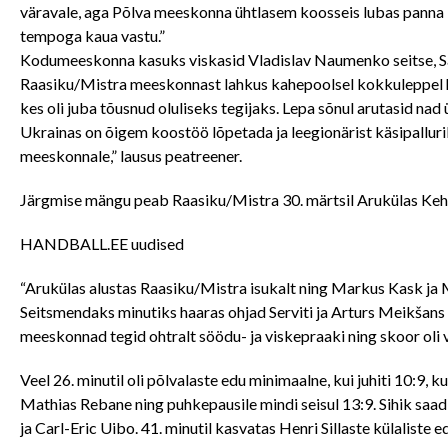
väravale, aga Põlva meeskonna ühtlasem koosseis lubas panna k
tempoga kaua vastu.”
Kodumeeskonna kasuks viskasid Vladislav Naumenko seitse, San
Raasiku/Mistra meeskonnast lahkus kahepoolsel kokkuleppel h
kes oli juba tõusnud oluliseks tegijaks. Lepa sõnul arutasid nad
Ukrainas on õigem koostöö lõpetada ja leegionärist käsipalluril
meeskonnale,” lausus peatreener.
Järgmise mängu peab Raasiku/Mistra 30. märtsil Arukülas Ke
HANDBALL.EE uudised
“Arukülas alustas Raasiku/Mistra isukalt ning Markus Kask ja 
Seitsmendaks minutiks haaras ohjad Serviti ja Arturs Meikšans
meeskonnad tegid ohtralt söödu- ja viskepraaki ning skoor oli 
Veel 26. minutil oli põlvalaste edu minimaalne, kui juhiti 10:9, k
Mathias Rebane ning puhkepausile mindi seisul 13:9. Sihik saa
ja Carl-Eric Uibo. 41. minutil kasvatas Henri Sillaste külaliste 