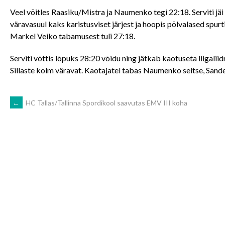
Veel võitles Raasiku/Mistra ja Naumenko tegi 22:18. Serviti jäi 
väravasuul kaks karistusviset järjest ja hoopis põlvalased spurti
Markel Veiko tabamusest tuli 27:18.
Serviti võttis lõpuks 28:20 võidu ning jätkab kaotuseta liigaliid
Sillaste kolm väravat. Kaotajatel tabas Naumenko seitse, Sander
POST
←
HC Tallas/Tallinna Spordikool saavutas EMV III koha
NAVIGATION