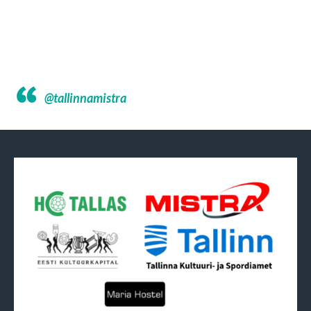
@tallinnamistra