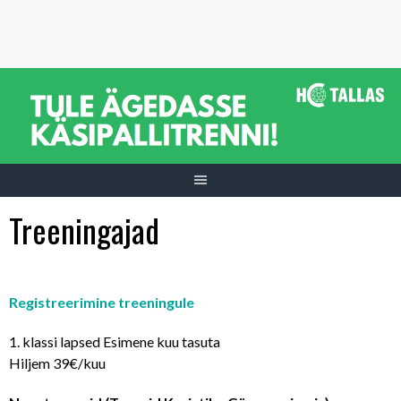
Skip
to
content
Treeningajad
Registreerimine treeningule
1. klassi lapsed Esimene kuu tasuta
Hiljem 39€/kuu