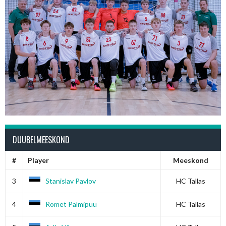
DUUBELMEESKOND
#
Player
Meeskond
3
Stanislav Pavlov
HC Tallas
4
Romet Palmipuu
HC Tallas