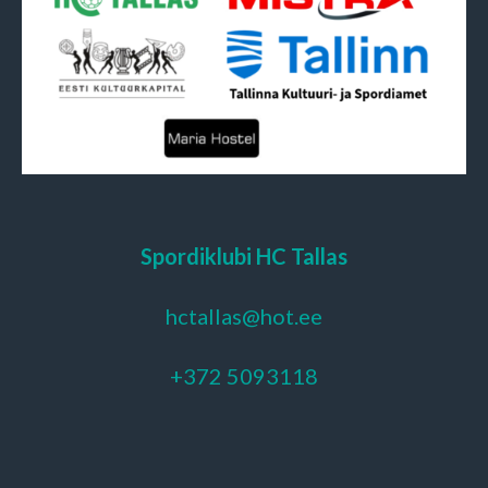
Spordiklubi HC Tallas
hctallas@hot.ee
+372 5093118