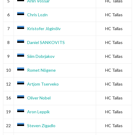
5
Arlin Võssar
HC Tallas
6
Chris Lozin
HC Tallas
7
Kristofer Jõginõlv
HC Tallas
8
Daniel SANKOVITS
HC Tallas
9
Siim Dobrjakov
HC Tallas
10
Romet Nõgene
HC Tallas
12
Artjom Tserveko
HC Tallas
16
Oliver Nobel
HC Tallas
19
Aron Leppik
HC Tallas
22
Steven Zigadlo
HC Tallas