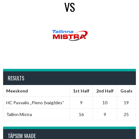
VS
RESULTS
Meeskond
1st Half
2nd Half
Goals
HC Pasvalio „Pieno žvaigždės“
9
10
19
Tallinn Mistra
16
9
25
TÄPSEM VAADE