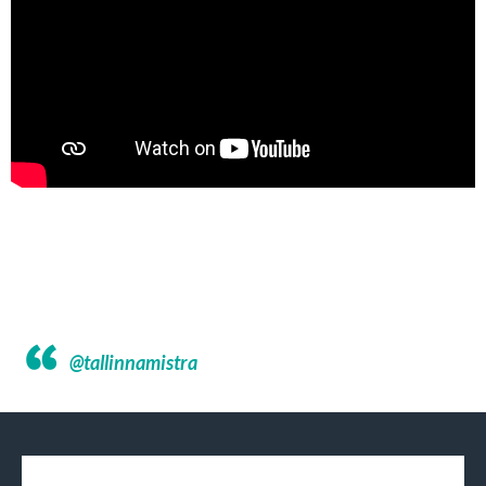
@tallinnamistra