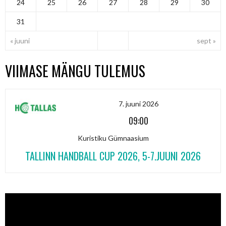
24
25
26
27
28
29
30
31
« juuni
sept »
VIIMASE MÄNGU TULEMUS
7. juuni 2026
09:00
Kuristiku Gümnaasium
TALLINN HANDBALL CUP 2026, 5-7.JUUNI 2026