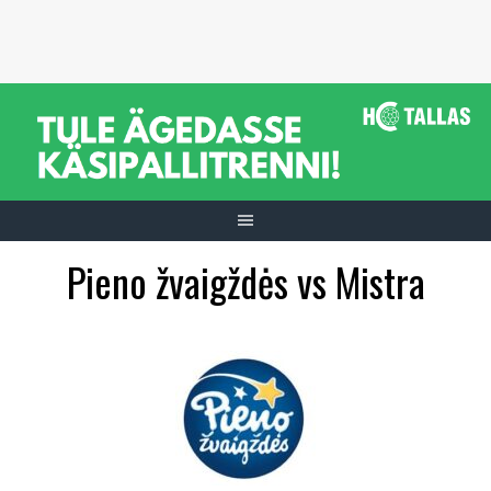
Skip
to
content
Pieno žvaigždės vs Mistra