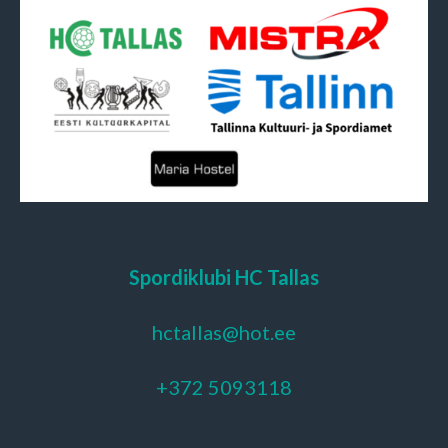
Spordiklubi HC Tallas
hctallas@hot.ee
+372 5093118