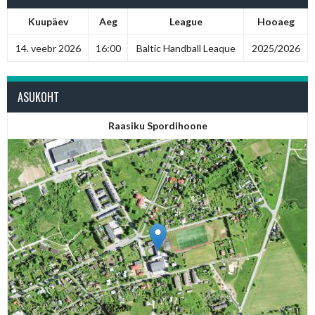
Kuupäev
Aeg
League
Hooaeg
14. veebr 2026
16:00
Baltic Handball Leaque
2025/2026
ASUKOHT
Raasiku Spordihoone