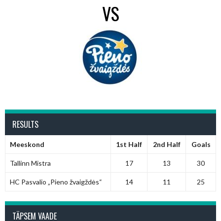
VS
RESULTS
Meeskond
1st Half
2nd Half
Goals
Tallinn Mistra
17
13
30
HC Pasvalio „Pieno žvaigždės“
14
11
25
TÄPSEM VAADE