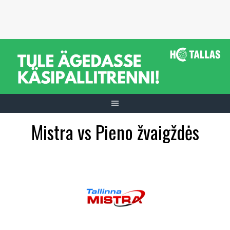
Skip
to
content
Mistra vs Pieno žvaigždės