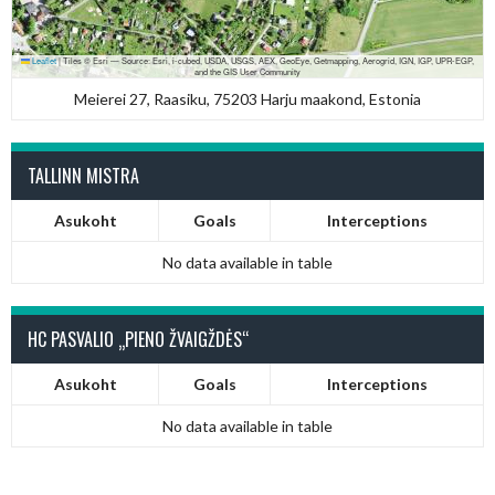
Leaflet
|
Tiles © Esri — Source: Esri, i-cubed, USDA, USGS, AEX, GeoEye, Getmapping, Aerogrid, IGN, IGP, UPR-EGP,
and the GIS User Community
Meierei 27, Raasiku, 75203 Harju maakond, Estonia
TALLINN MISTRA
Asukoht
Goals
Interceptions
No data available in table
HC PASVALIO „PIENO ŽVAIGŽDĖS“
Asukoht
Goals
Interceptions
No data available in table