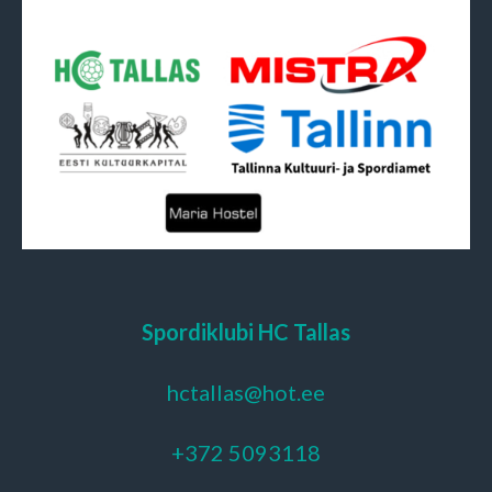
Spordiklubi HC Tallas
hctallas@hot.ee
+372 5093118