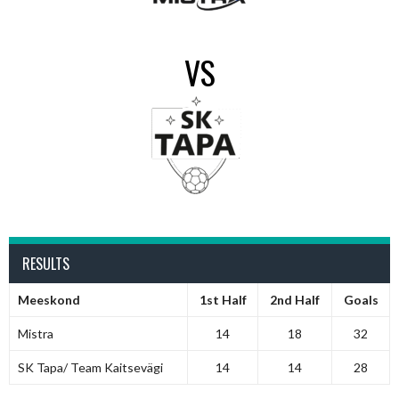
VS
RESULTS
Meeskond
1st Half
2nd Half
Goals
Mistra
14
18
32
SK Tapa/ Team Kaitsevägi
14
14
28