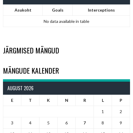
Asukoht
Goals
Interceptions
No data available in table
JÄRGMISED MÄNGUD
MÄNGUDE KALENDER
AUGUST 2026
E
T
K
N
R
L
P
1
2
3
4
5
6
7
8
9