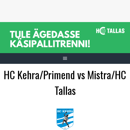
Skip
to
content
HC Kehra/Primend vs Mistra/HC
Tallas