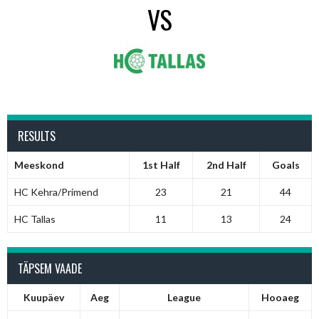
VS
RESULTS
Meeskond
1st Half
2nd Half
Goals
HC Kehra/Primend
23
21
44
HC Tallas
11
13
24
TÄPSEM VAADE
Kuupäev
Aeg
League
Hooaeg