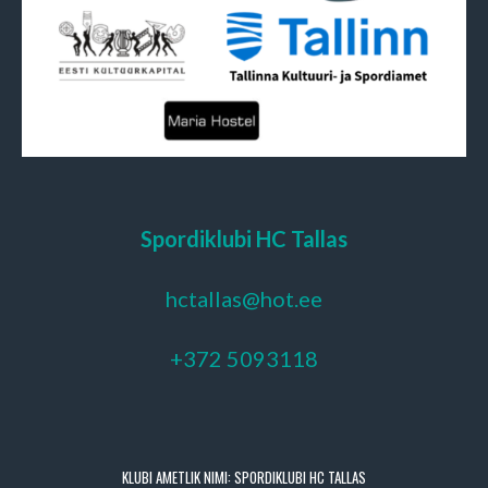
Spordiklubi HC Tallas
hctallas@hot.ee
+372 5093118
KLUBI AMETLIK NIMI: SPORDIKLUBI HC TALLAS