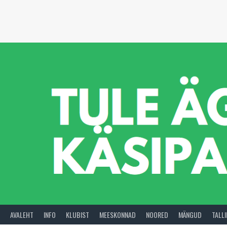
Skip
to
content
AVALEHT
INFO
KLUBIST
MEESKONNAD
NOORED
MÄNGUD
TALL