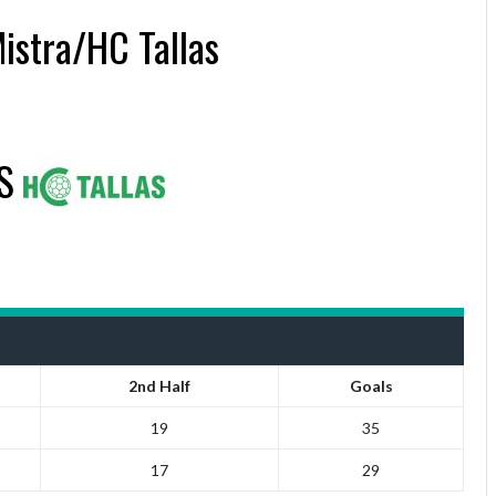
Mistra/HC Tallas
S
2nd Half
Goals
19
35
17
29