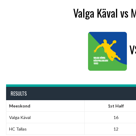
Valga Käval vs 
V
RESULTS
Meeskond
1st Half
Valga Käval
16
HC Tallas
12