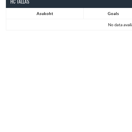
HC TALLAS
Asukoht
Goals
No data avail