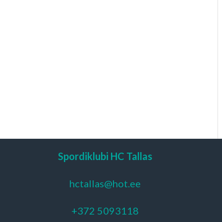
Spordiklubi HC Tallas
hctallas@hot.ee
+372 5093118