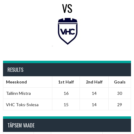
VS
RESULTS
Meeskond
1st Half
2nd Half
Goals
Tallinn Mistra
16
14
30
VHC Toks-Sviesa
15
14
29
TÄPSEM VAADE