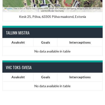
Leaflet
|
Tiles © Esri — Source: Esri, i-cubed, USDA, USGS, AEX, GeoEye, Getmapping, Aerogrid, IGN, IGP, UPR-EGP,
and the GIS User Community
Kesk 25, Põlva, 63305 Põlva maakond, Estonia
TALLINN MISTRA
Asukoht
Goals
Interceptions
No data available in table
VHC TOKS-SVIESA
Asukoht
Goals
Interceptions
No data available in table