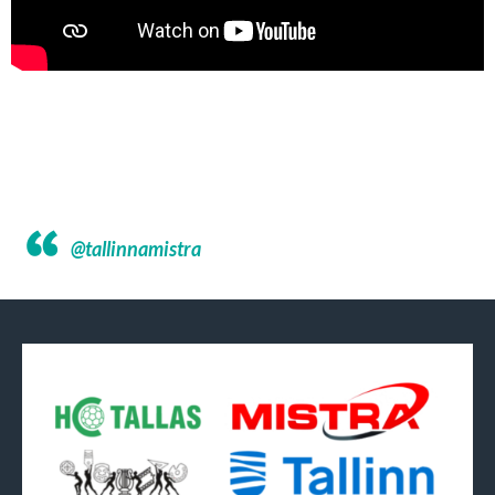
@tallinnamistra