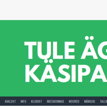
Skip
to
content
AVALEHT
INFO
KLUBIST
MEESKONNAD
NOORED
MÄNGUD
TALL