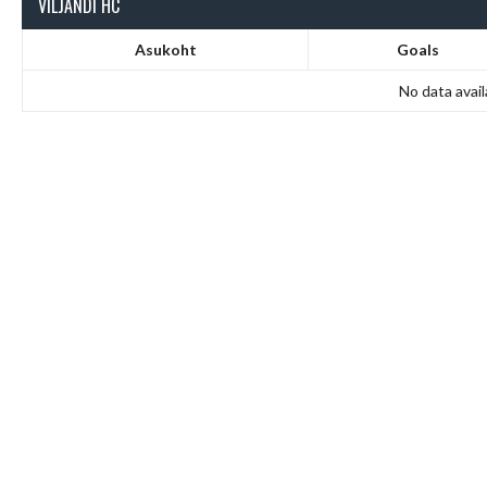
VILJANDI HC
Asukoht
Goals
No data avail