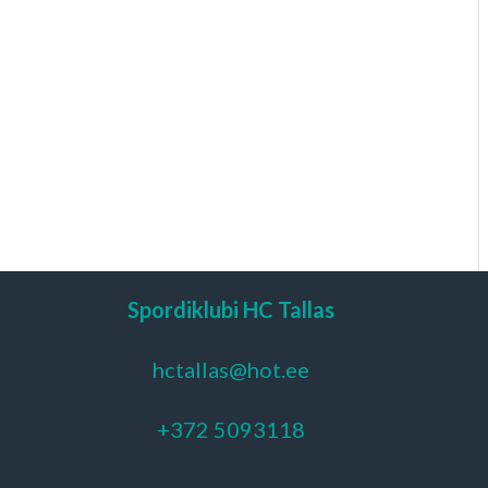
Spordiklubi HC Tallas
hctallas@hot.ee
+372 5093118