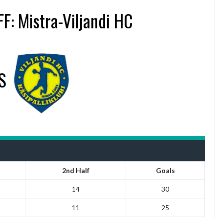
F: Mistra-Viljandi HC
S
2nd Half
Goals
14
30
11
25