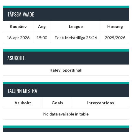
TÄPSEM VAADE
Kuupäev
Aeg
League
Hooaeg
16. apr 2026
19:00
Eesti Meistriliiga 25/26
2025/2026
ASUKOHT
Kalevi Spordihall
TALLINN MISTRA
Asukoht
Goals
Interceptions
No data available in table