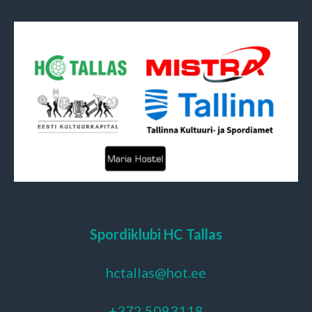
Spordiklubi HC Tallas
hctallas@hot.ee
+372 5093118