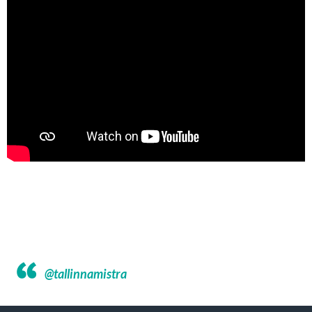
@tallinnamistra