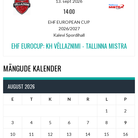
13. sept 2026
14:00
EHF EUROPEAN CUP
2026/2027
Kalevi Spordihall
EHF EUROCUP: KH VËLLAZNIMI - TALLINNA MISTRA
MÄNGUDE KALENDER
AUGUST 2026
E
T
K
N
R
L
P
1
2
3
4
5
6
7
8
9
10
11
12
13
14
15
16