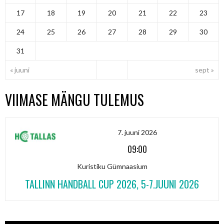
17
18
19
20
21
22
23
24
25
26
27
28
29
30
31
« juuni
sept »
VIIMASE MÄNGU TULEMUS
7. juuni 2026
09:00
Kuristiku Gümnaasium
TALLINN HANDBALL CUP 2026, 5-7.JUUNI 2026