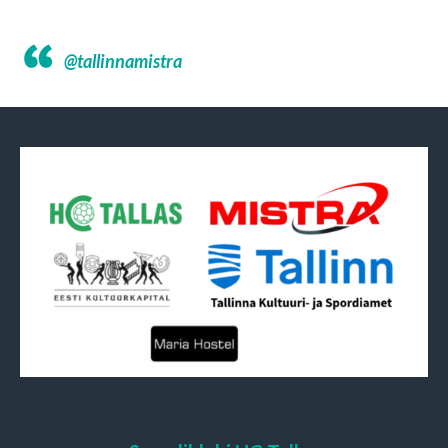
@tallinnamistra