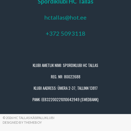
Spordiklubi HC Tallas
hctallas@hot.ee
+372 5093118
KLUBI AMETLIK NIMI: SPORDIKLUBI HC TALLAS
REG. NR: 80022688
KLUBI AADRESS: ÜMERA 2-37, TALLINN 13817
PANK: EE832200221010642949 (SWEDBANK)
© 2026 HC TALLAS KÄSIPALLIKLUBI
DESIGNED BY THEMEBOY