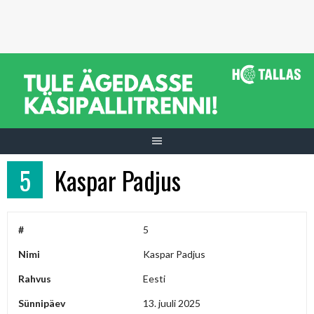
Skip
to
content
5
Kaspar Padjus
#
5
Nimi
Kaspar Padjus
Rahvus
Eesti
Sünnipäev
13. juuli 2025