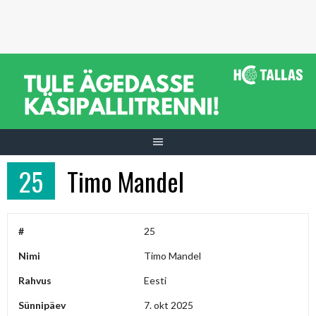
Skip
to
content
25
Timo Mandel
#
25
Nimi
Timo Mandel
Rahvus
Eesti
Sünnipäev
7. okt 2025