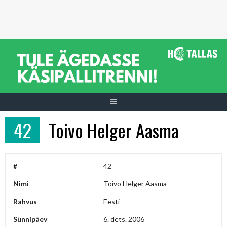
Skip
to
content
42
Toivo Helger Aasma
#
42
Nimi
Toivo Helger Aasma
Rahvus
Eesti
Sünnipäev
6. dets. 2006