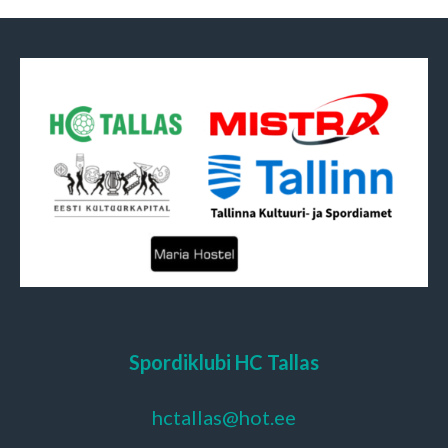
Spordiklubi HC Tallas
hctallas@hot.ee