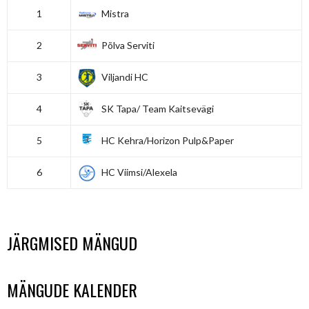
1
Mistra
2
Põlva Serviti
3
Viljandi HC
4
SK Tapa/ Team Kaitsevägi
5
HC Kehra/Horizon Pulp&Paper
6
HC Viimsi/Alexela
JÄRGMISED MÄNGUD
MÄNGUDE KALENDER