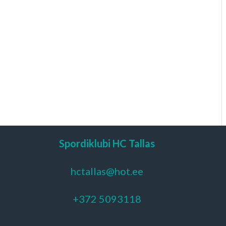
Spordiklubi HC Tallas
hctallas@hot.ee
+372 5093118