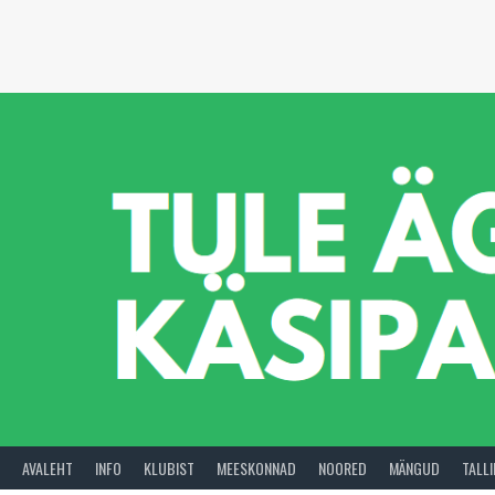
Skip
to
content
AVALEHT
INFO
KLUBIST
MEESKONNAD
NOORED
MÄNGUD
TALL