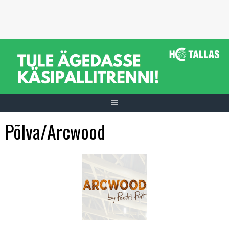
Skip
to
content
Põlva/Arcwood