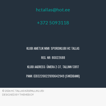
hctallas@hot.ee
+372 5093118
KLUBI AMETLIK NIMI: SPORDIKLUBI HC TALLAS
REG. NR: 80022688
KLUBI AADRESS: ÜMERA 2-37, TALLINN 13817
PANK: EE832200221010642949 (SWEDBANK)
© 2026 HC TALLAS KÄSIPALLIKLUBI
DESIGNED BY THEMEBOY