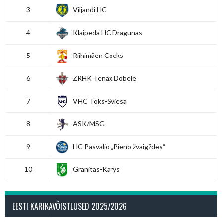
3
Viljandi HC
4
Klaipeda HC Dragunas
5
Riihimäen Cocks
6
ZRHK Tenax Dobele
7
VHC Toks-Sviesa
8
ASK/MSG
9
HC Pasvalio „Pieno žvaigždės“
10
Granitas-Karys
EESTI KARIKAVÕISTLUSED 2025/2026