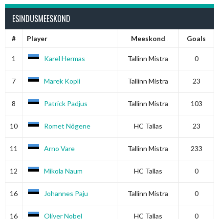
ESINDUSMEESKOND
#
Player
Meeskond
Goals
1
Karel Hermas
Tallinn Mistra
0
7
Marek Kopli
Tallinn Mistra
23
8
Patrick Padjus
Tallinn Mistra
103
10
Romet Nõgene
HC Tallas
23
11
Arno Vare
Tallinn Mistra
233
12
Mikola Naum
HC Tallas
0
16
Johannes Paju
Tallinn Mistra
0
16
Oliver Nobel
HC Tallas
0