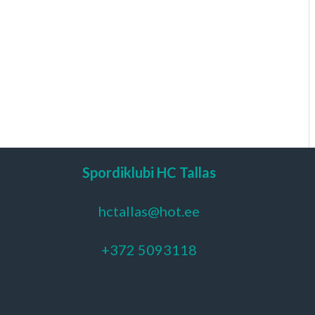
Spordiklubi HC Tallas
hctallas@hot.ee
+372 5093118