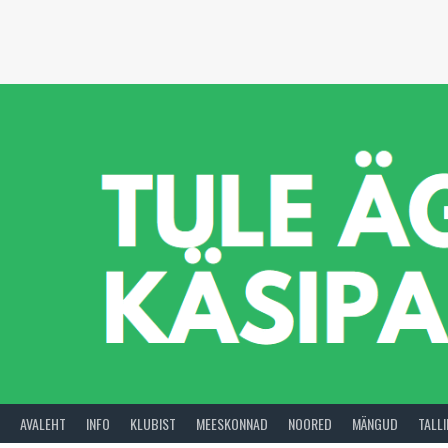
Skip
to
content
AVALEHT
INFO
KLUBIST
MEESKONNAD
NOORED
MÄNGUD
TALL