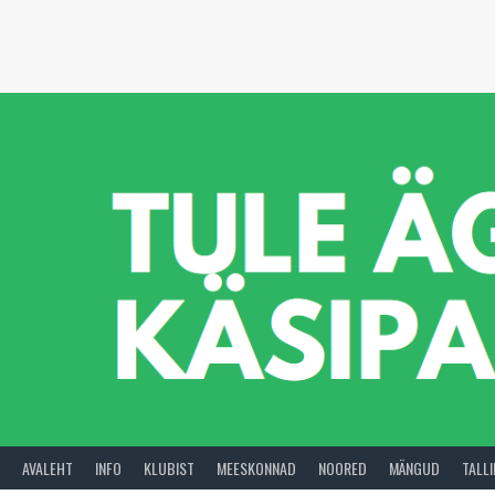
Skip
to
content
AVALEHT
INFO
KLUBIST
MEESKONNAD
NOORED
MÄNGUD
TALL