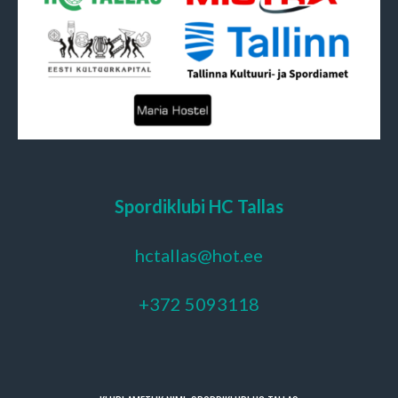
Spordiklubi HC Tallas
hctallas@hot.ee
+372 5093118