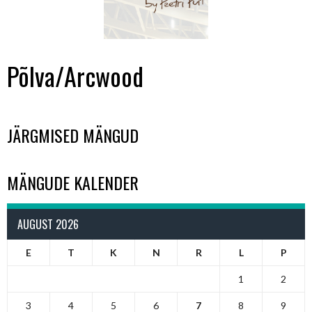
Põlva/Arcwood
JÄRGMISED MÄNGUD
MÄNGUDE KALENDER
AUGUST 2026
E
T
K
N
R
L
P
1
2
3
4
5
6
7
8
9