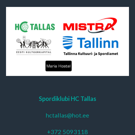
Spordiklubi HC Tallas
hctallas@hot.ee
+372 5093118