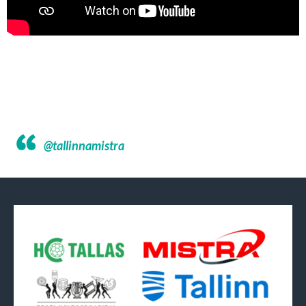
@tallinnamistra