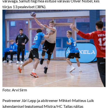
väravaga. Samuti tegi hea esituse väravas Oliver Nobel, kes
tõrjus 13 pealeviset (38%).
Foto: Arvi Sirm
Peatreener Jüri Lepp ja abitreener Mihkel-Matteus Luik
juhendamisel tegutsenud Mistra/HC Tallas näitas