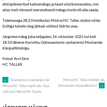
distsiplineeritud kaitsemängu ja head võistkonnavaimu, mis
aitas meil viimasel veerandtunnil mängu kontrolli alla saada.
Tulemusega 28:23 kindlustas Mistra/HC Tallas olulise võidu
Esiliiga tabelis ning jätkab võitlust liidrite seas.
Järgmine mäng juba neljapäev, 16. oktoober 2025 kui kell
18:10 läheme Kuristiku Gümnaasiumis vastammisi Mustamäe
Käsipalliklubiga.
Fotod: Arvi Sirm
HC TALLAS
POST
←
Tasavägises avamängus jäi
Mistra/HC Tallas kindlalt üle
Mustamäe Käsipalliklubist
→
Mistra/HC Tallas napilt alla Tapa
valla Spordikool/SK Tapale
NAVIGATION