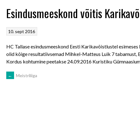
Esindusmeeskond võitis Karikavõ
10. sept 2016
HC Tallase esindusmeeskond Eesti Karikavõistlustel esimeses k
olid kõige resultatiivsemad Mihkel-Matteus Luik 7 tabamust, 
Kordus kohtumine peetakse 24.09.2016 Kuristiku Gümnaasium
POST
←
Meistriliiga
NAVIGATION