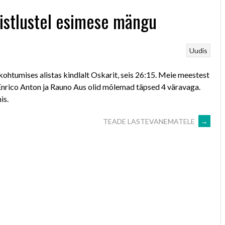
istlustel esimese mängu
Uudis
ohtumises alistas kindlalt Oskarit, seis 26:15. Meie meestest
Enrico Anton ja Rauno Aus olid mõlemad täpsed 4 väravaga.
is.
TEADE LASTEVANEMATELE
→