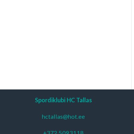
Spordiklubi HC Tallas
hctallas@hot.ee
+372 5093118