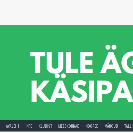
Skip
to
content
AVALEHT
INFO
KLUBIST
MEESKONNAD
NOORED
MÄNGUD
TALL