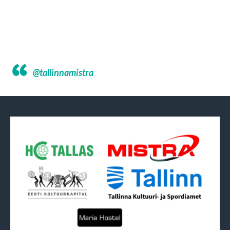
@tallinnamistra