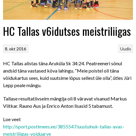
HC Tallas v6idutses meistriliigas
8. okt 2016
Uudis
HC Tallas alistas täna Aruküla Sk 34:24.
Peatreeneri sõnul
andsid täna vastased kõva lahingu. “Meie poistel oli täna
võidukartus sees, kuid suutsime lõpus sellest üle olla”, ütles Jüri
Lepp peale mängu.
Tallase resultatiivseim mängija oli 8 väravat visanud Markus
Viitkar. Rauno Aus ja Enrico Anton lisasid 5 tabamust.
Loe veel:
http://sport.postimees.ee/3855547/uustulnuk-tallas-avas-
meistriliigas-voiduarve