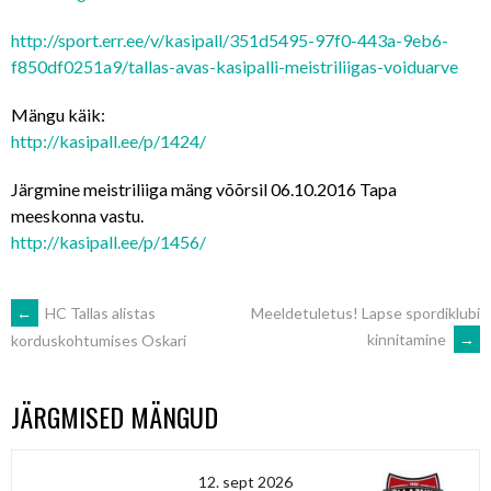
http://sport.err.ee/v/kasipall/351d5495-97f0-443a-9eb6-
f850df0251a9/tallas-avas-kasipalli-meistriliigas-voiduarve
Mängu käik:
http://kasipall.ee/p/1424/
Järgmine meistriliiga mäng võõrsil 06.10.2016 Tapa
meeskonna vastu.
http://kasipall.ee/p/1456/
POST
←
HC Tallas alistas
Meeldetuletus! Lapse spordiklubi
kinnitamine
→
korduskohtumises Oskari
NAVIGATION
JÄRGMISED MÄNGUD
12. sept 2026