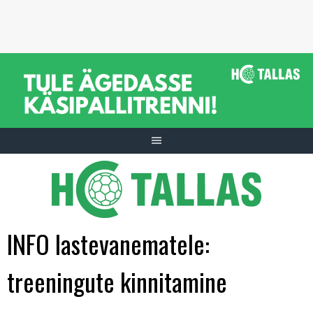
Skip
to
content
INFO lastevanematele:
treeningute kinnitamine