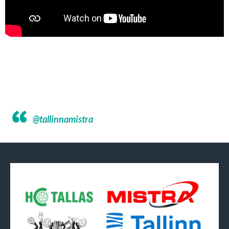
@tallinnamistra