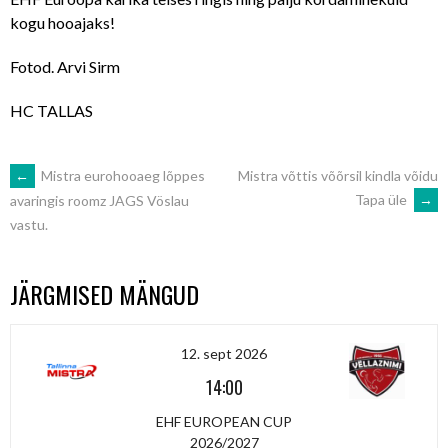
kogu hooajaks!
Fotod. Arvi Sirm
HC TALLAS
POST
←
Mistra eurohooaeg lõppes
Mistra võttis võõrsil kindla võidu
Tapa üle
→
avaringis roomz JAGS Vöslau
vastu.
NAVIGATION
JÄRGMISED MÄNGUD
12. sept 2026
14:00
EHF EUROPEAN CUP
2026/2027