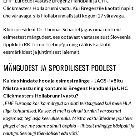
EHF Eurocupi vastase Bregenz Handballi ja UHC
Clickmasters Hollabrunni vastu. Kui Bregenzile kaotati napilt
ühe väravaga, siis Hollabrunn alistati koguni 17 väravaga.
Klubi president Dr. Thomas Schartel jagas oma mõtteid
esimestest mängudest, ees ootavast vastasseisust Sloveenia
tippklubi RK Trimo Trebnje’ga ning rääkis ka klubi
eesmärkidest ja juhtimisest laiemalt.
MÄNGUDEST JA SPORDILISEST POOLEST
Kuidas hindate hooaja esimesi mänge – JAGS-i võitu
Mistra vastu ning kohtumisi Bregenz Handballi ja UHC
Clickmasters Hollabrunni vastu?
„EHF Euroopa karika mängud on alati teistsugused kui meie HLA
liiga kohtumised. Ka see, et meil ei olnud turniiril varasemat
kogemust, tegi asja keerulisemaks. Mistra vastu ütlesime poistele:
pinget ei ole, me saame ainult õppida – lihtsalt mängige käsipalli ja
nautige. See oligi tõenäoliselt edu võti.“