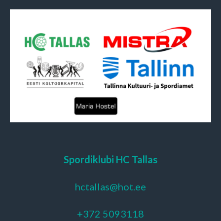
Spordiklubi HC Tallas
hctallas@hot.ee
+372 5093118