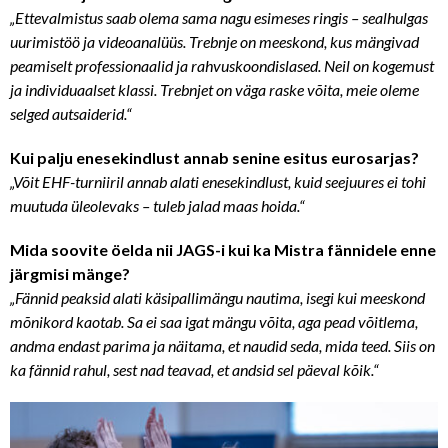
„Ettevalmistus saab olema sama nagu esimeses ringis – sealhulgas
uurimistöö ja videoanalüüs. Trebnje on meeskond, kus mängivad
peamiselt professionaalid ja rahvuskoondislased. Neil on kogemust
ja individuaalset klassi. Trebnjet on väga raske võita, meie oleme
selged autsaiderid.“
Kui palju enesekindlust annab senine esitus eurosarjas?
„Võit EHF-turniiril annab alati enesekindlust, kuid seejuures ei tohi
muutuda üleolevaks – tuleb jalad maas hoida.“
Mida soovite öelda nii JAGS-i kui ka Mistra fännidele enne
järgmisi mänge?
„Fännid peaksid alati käsipallimängu nautima, isegi kui meeskond
mõnikord kaotab. Sa ei saa igat mängu võita, aga pead võitlema,
andma endast parima ja näitama, et naudid seda, mida teed. Siis on
ka fännid rahul, sest nad teavad, et andsid sel päeval kõik.“