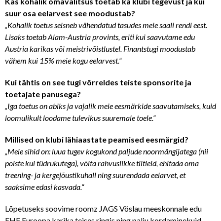
Kas kohalik omavalitsus toetab ka klubi tegevust ja kui
suur osa eelarvest see moodustab?
„Kohalik toetus seisneb vähendatud tasudes meie saali rendi eest.
Lisaks toetab Alam-Austria provints, eriti kui saavutame edu
Austria karikas või meistrivõistlustel. Finantstugi moodustab
vähem kui 15% meie kogu eelarvest.“
Kui tähtis on see tugi võrreldes teiste sponsorite ja
toetajate panusega?
„Iga toetus on abiks ja vajalik meie eesmärkide saavutamiseks, kuid
loomulikult loodame tulevikus suuremale toele.“
Millised on klubi lähiaastate peamised eesmärgid?
„Meie sihid on: luua tugev kogukond paljude noormängijatega (nii
poiste kui tüdrukutega), võita rahvuslikke tiitleid, ehitada oma
treening- ja kergejõustikuhall ning suurendada eelarvet, et
saaksime edasi kasvada.“
Lõpetuseks soovime roomz JAGS Vöslau meeskonnale edu
EHF Euroopa karika teises ringis ning palju kordaminekuid