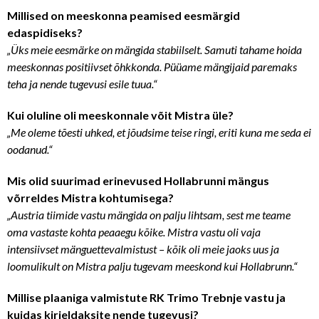
Millised on meeskonna peamised eesmärgid
edaspidiseks?
„Üks meie eesmärke on mängida stabiilselt. Samuti tahame hoida
meeskonnas positiivset õhkkonda. Püüame mängijaid paremaks
teha ja nende tugevusi esile tuua.“
Kui oluline oli meeskonnale võit Mistra üle?
„Me oleme tõesti uhked, et jõudsime teise ringi, eriti kuna me seda ei
oodanud.“
Mis olid suurimad erinevused Hollabrunni mängus
võrreldes Mistra kohtumisega?
„Austria tiimide vastu mängida on palju lihtsam, sest me teame
oma vastaste kohta peaaegu kõike. Mistra vastu oli vaja
intensiivset mänguettevalmistust – kõik oli meie jaoks uus ja
loomulikult on Mistra palju tugevam meeskond kui Hollabrunn.“
Millise plaaniga valmistute RK Trimo Trebnje vastu ja
kuidas kirjeldaksite nende tugevusi?