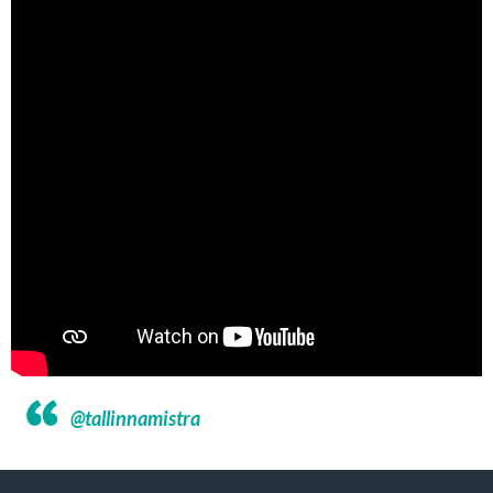
@tallinnamistra