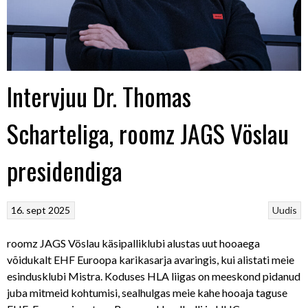
Intervjuu Dr. Thomas
Scharteliga, roomz JAGS Vöslau
presidendiga
16. sept 2025
Uudis
roomz JAGS Vöslau käsipalliklubi alustas uut hooaega
võidukalt EHF Euroopa karikasarja avaringis, kui alistati meie
esindusklubi Mistra. Koduses HLA liigas on meeskond pidanud
juba mitmeid kohtumisi, sealhulgas meie kahe hooaja taguse