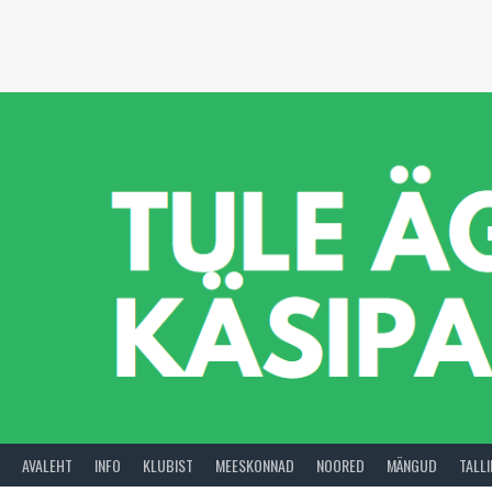
Skip
to
content
AVALEHT
INFO
KLUBIST
MEESKONNAD
NOORED
MÄNGUD
TALL