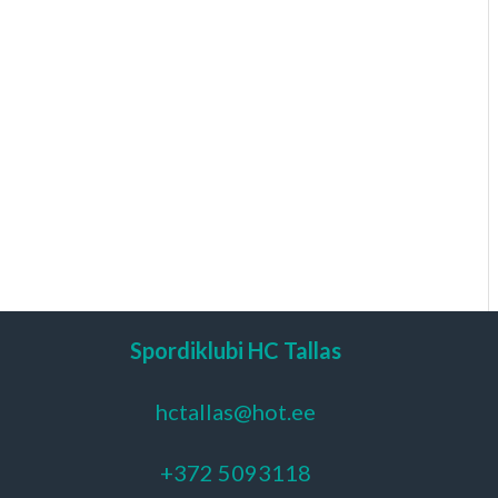
Spordiklubi HC Tallas
hctallas@hot.ee
+372 5093118