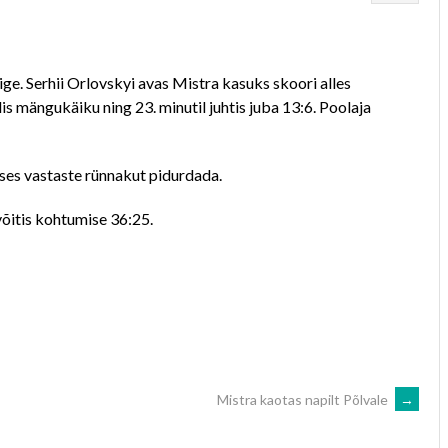
ge. Serhii Orlovskyi avas Mistra kasuks skoori alles
llis mängukäiku ning 23. minutil juhtis juba 13:6. Poolaja
uses vastaste rünnakut pidurdada.
võitis kohtumise 36:25.
Mistra kaotas napilt Põlvale
→