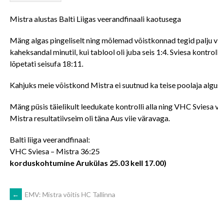
Mistra alustas Balti Liigas veerandfinaali kaotusega
Mäng algas pingeliselt ning mõlemad võistkonnad tegid palju vi
kaheksandal minutil, kui tablool oli juba seis 1:4. Sviesa kontro
lõpetati seisufa 18:11.
Kahjuks meie võistkond Mistra ei suutnud ka teise poolaja alg
Mäng püsis täielikult leedukate kontrolli alla ning VHC Sviesa 
Mistra resultatiivseim oli täna Aus viie väravaga.
Balti liiga veerandfinaal:
VHC Sviesa – Mistra 36:25
korduskohtumine Arukülas 25.03 kell 17.00)
POST
←
EMV: Mistra võitis HC Tallinna