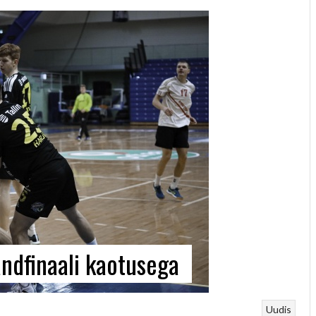
andfinaali kaotusega
Uudis