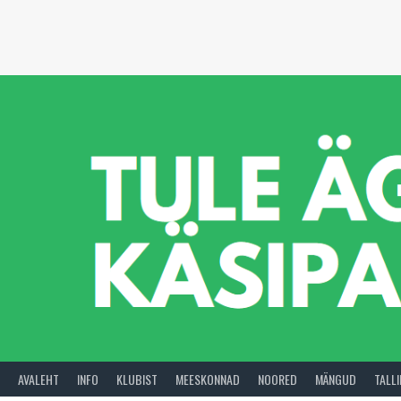
Skip
to
content
AVALEHT
INFO
KLUBIST
MEESKONNAD
NOORED
MÄNGUD
TALL