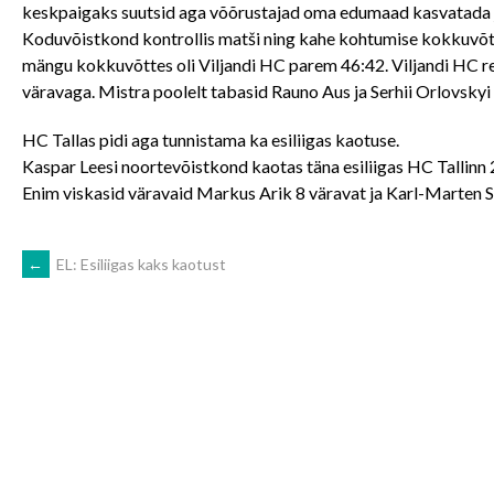
keskpaigaks suutsid aga võõrustajad oma edumaad kasvatada ja
Koduvõistkond kontrollis matši ning kahe kohtumise kokkuvõtt
mängu kokkuvõttes oli Viljandi HC parem 46:42. Viljandi HC re
väravaga. Mistra poolelt tabasid Rauno Aus ja Serhii Orlovskyi n
HC Tallas pidi aga tunnistama ka esiliigas kaotuse.
Kaspar Leesi noortevõistkond kaotas täna esiliigas HC Tallinn 
Enim viskasid väravaid Markus Arik 8 väravat ja Karl-Marten S
POST
←
EL: Esiliigas kaks kaotust
NAVIGATION