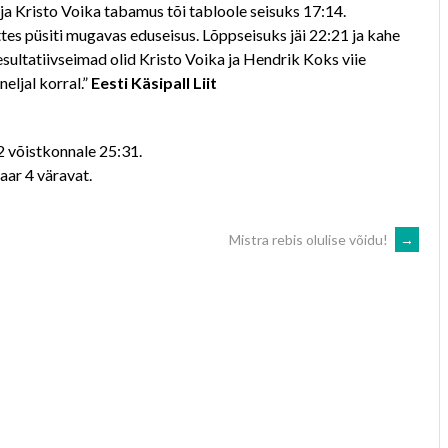
 Kristo Voika tabamus tõi tabloole seisuks 17:14.
es püsiti mugavas eduseisus. Lõppseisuks jäi 22:21 ja kahe
sultatiivseimad olid Kristo Voika ja Hendrik Koks viie
eljal korral.”
Eesti Käsipall Liit
2 võistkonnale 25:31.
aar 4 väravat.
Mistra rebis olulise võidu!
→