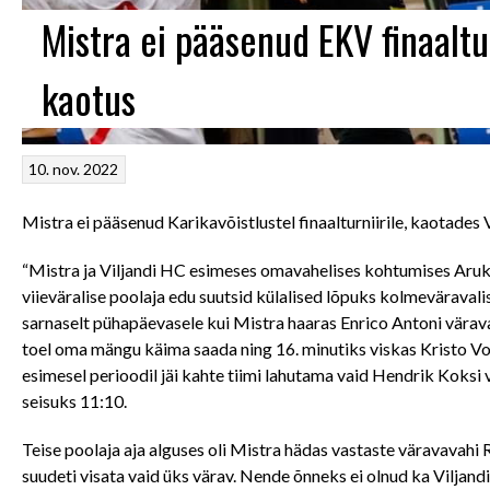
Mistra ei pääsenud EKV finaaltur
kaotus
10. nov. 2022
Mistra ei pääsenud Karikavõistlustel finaalturniirile, kaotades 
“Mistra ja Viljandi HC esimeses omavahelises kohtumises Arukü
viieväralise poolaja edu suutsid külalised lõpuks kolmeväraval
sarnaselt pühapäevasele kui Mistra haaras Enrico Antoni värav
toel oma mängu käima saada ning 16. minutiks viskas Kristo Voik
esimesel perioodil jäi kahte tiimi lahutama vaid Hendrik Koksi v
seisuks 11:10.
Teise poolaja aja alguses oli Mistra hädas vastaste väravavah
suudeti visata vaid üks värav. Nende õnneks ei olnud ka Viljandi