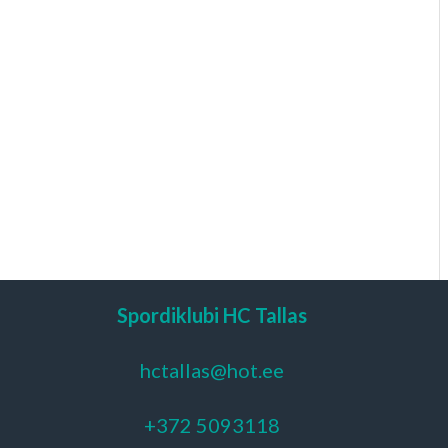
Spordiklubi HC Tallas
hctallas@hot.ee
+372 5093118