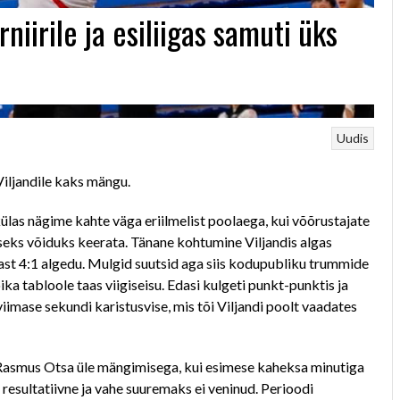
niirile ja esiliigas samuti üks
Uudis
Viljandile kaks mängu.
las nägime kahte väga eriilmelist poolaega, kui võõrustajate
iseks võiduks keerata. Tänane kohtumine Viljandis algas
ast 4:1 algedu. Mulgid suutsid aga siis kodupubliku trummide
a tabloole taas viigiseisu. Edasi kulgeti punkt-punktis ja
iimase sekundi karistusvise, mis tõi Viljandi poolt vaadates
i Rasmus Otsa üle mängimisega, kui esimese kaheksa minutiga
 resultatiivne ja vahe suuremaks ei veninud. Perioodi