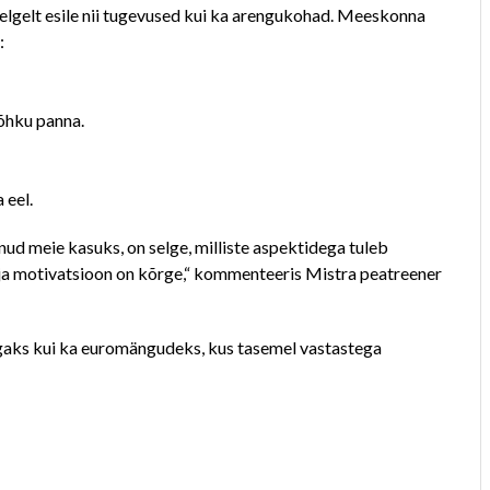
selgelt esile nii tugevused kui ka arengukohad. Meeskonna
:
rõhku panna.
 eel.
nud meie kasuks, on selge, milliste aspektidega tuleb
 ja motivatsioon on kõrge,“ kommenteeris Mistra peatreener
iigaks kui ka euromängudeks, kus tasemel vastastega