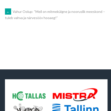
POST
←
Vahur Oolup: “Meil on mitmekülgne ja nooruslik meeskond –
tuleb vahva ja närvesööv hooaeg!”
NAVIGATION