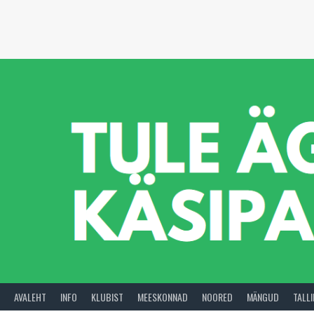
Skip
to
content
AVALEHT
INFO
KLUBIST
MEESKONNAD
NOORED
MÄNGUD
TALL