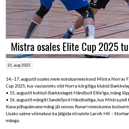
Mistra osales Elite Cup 2025 tur
21. aug 2025
14.–17. augustil osales meie esindusmeeskond Mistra Norras Fje
Cup 2025, kus vastasteks olid Norra kõrgliiga klubid Bækkelag
• 15. augustil kohtuti Bækkelaget Håndboll Elite’iga, mäng lõp
• 16. augustil mängiti Sandefjord Håndballiga, kus Mistra pidi
Kuna pühapäevane mäng jäi seoses Runari meeskonna loobumisega
Lisaks saime võimaluse ka jälgida nii naiste Larvik HK – Storh
mängu.