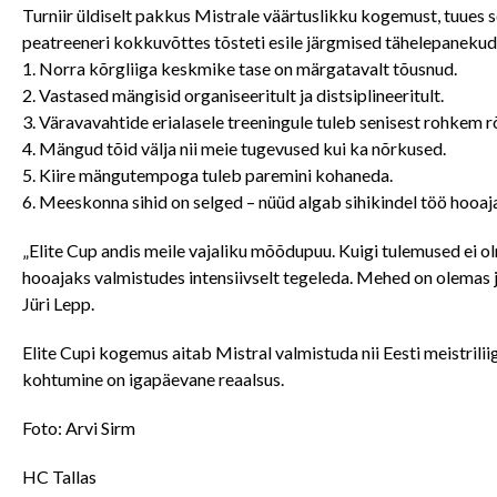
Turniir üldiselt pakkus Mistrale väärtuslikku kogemust, tuues 
peatreeneri kokkuvõttes tõsteti esile järgmised tähelepanekud
1. Norra kõrgliiga keskmike tase on märgatavalt tõusnud.
2. Vastased mängisid organiseeritult ja distsiplineeritult.
3. Väravavahtide erialasele treeningule tuleb senisest rohkem 
4. Mängud tõid välja nii meie tugevused kui ka nõrkused.
5. Kiire mängutempoga tuleb paremini kohaneda.
6. Meeskonna sihid on selged – nüüd algab sihikindel töö hooaja
„Elite Cup andis meile vajaliku mõõdupuu. Kuigi tulemused ei ol
hooajaks valmistudes intensiivselt tegeleda. Mehed on olemas
Jüri Lepp.
Elite Cupi kogemus aitab Mistral valmistuda nii Eesti meistril
kohtumine on igapäevane reaalsus.
Foto: Arvi Sirm
HC Tallas