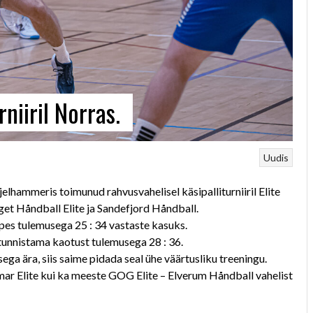
niiril Norras.
Uudis
lhammeris toimunud rahvusvahelisel käsipalliturniiril Elite
et Håndball Elite ja Sandefjord Håndball.
pes tulemusega 25 : 34 vastaste kasuks.
 tunnistama kaotust tulemusega 28 : 36.
 ära, siis saime pidada seal ühe väärtusliku treeningu.
amar Elite kui ka meeste GOG Elite – Elverum Håndball vahelist