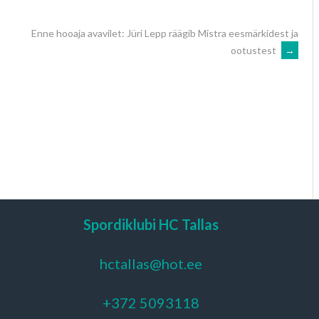
Enne hooaja avavilet: Jüri Lepp räägib Mistra eesmärkidest ja
ootustest
→
Spordiklubi HC Tallas
hctallas@hot.ee
+372 5093118