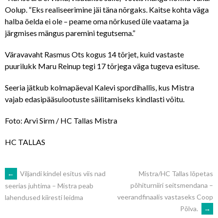
Oolup. “Eks realiseerimine jäi täna nõrgaks. Kaitse kohta väga
halba öelda ei ole – peame oma nõrkused üle vaatama ja
järgmises mängus paremini tegutsema.”
Väravavaht Rasmus Ots kogus 14 tõrjet, kuid vastaste
puurilukk Maru Reinup tegi 17 tõrjega väga tugeva esituse.
Seeria jätkub kolmapäeval Kalevi spordihallis, kus Mistra
vajab edasipääsulootuste säilitamiseks kindlasti võitu.
Foto: Arvi Sirm / HC Tallas Mistra
HC TALLAS
POST
←
Viljandi kindel esitus viis nad
Mistra/HC Tallas lõpetas
põhiturniiri seitsmendana –
seerias juhtima – Mistra peab
veerandfinaalis vastaseks Coop
lahendused kiiresti leidma
NAVIGATION
Põlva.
→