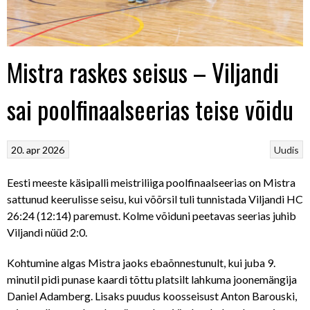
Mistra raskes seisus – Viljandi
sai poolfinaalseerias teise võidu
20. apr 2026
Uudis
Eesti meeste käsipalli meistriliiga poolfinaalseerias on Mistra
sattunud keerulisse seisu, kui võõrsil tuli tunnistada Viljandi HC
26:24 (12:14) paremust. Kolme võiduni peetavas seerias juhib
Viljandi nüüd 2:0.
Kohtumine algas Mistra jaoks ebaõnnestunult, kui juba 9.
minutil pidi punase kaardi tõttu platsilt lahkuma joonemängija
Daniel Adamberg. Lisaks puudus koosseisust Anton Barouski,