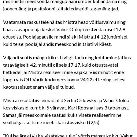
mis sundis meeskonda mänguplaani ümber kohandama ning
joonemängija positsiooni täitsid edaspidi tagamängijad.
Vaatamata raskustele näitas Mistra head võitlusvaimu ning
haaras avapoolaja keskel Vahur Oolupi eestvedamisel 12:9
eduseisu. Poolajapausile mindi siiski Mistra 14:12 juhtimisel,
kuid teisel poolajal andis meeskond initsiatiivi käest.
Viljandi suutis mängu kiiresti viigistada ning kohtumine jätkus
tasavägiselt. 42. minutil oli seis 17:17, kuid otsustavatel
hetkedel jäi Mistra realiseerimine vajaka. Viis minutit enne
lõppu viis Ott Varik kodumeeskonna 24:22 ette ning sellest
kaotusseisust enam välja ei tuldud.
Mistra resultatiivseimad olid Serhii Orlovskyi ja Vahur Oolup,
kes viskasid kumbki 5 väravat. Karl Roosna lisas 3 tabamust.
Samas jäi meeskonnale saatuslikuks visete realiseerimine,
sealhulgas seitsme meetri karistusvisked (2/5).
“Kui ise ära ei viska, visatakse sulle,” võttis mängu kokku Vahur