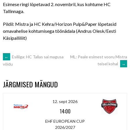
Esimese ringi lõpetavad 2. novembril, kus kohtume HC
Tallinnaga.
Pildil: Mistra ja HC Kehra/Horizon Pulp&Paper lõpetasid
omavahelise kohtumisega töönädala (Andrus Olesk/Eesti
Käsipalliliit)
POST
←
Esiliiga: HC Tallas sai magusa
ML: Peale esimest vooru Mistra
teisel kohal
→
võidu
NAVIGATION
JÄRGMISED MÄNGUD
12. sept 2026
14:00
EHF EUROPEAN CUP
2026/2027