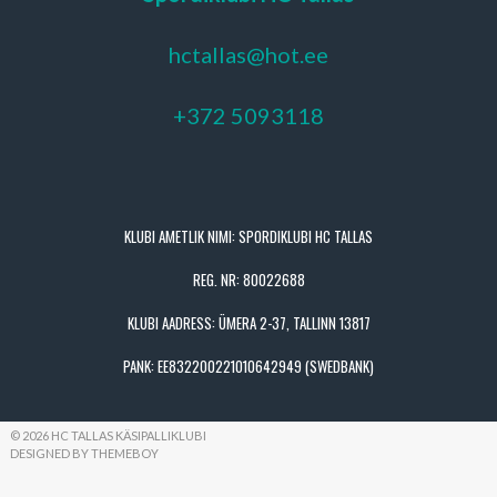
hctallas@hot.ee
+372 5093118
KLUBI AMETLIK NIMI: SPORDIKLUBI HC TALLAS
REG. NR: 80022688
KLUBI AADRESS: ÜMERA 2-37, TALLINN 13817
PANK: EE832200221010642949 (SWEDBANK)
© 2026 HC TALLAS KÄSIPALLIKLUBI
DESIGNED BY THEMEBOY