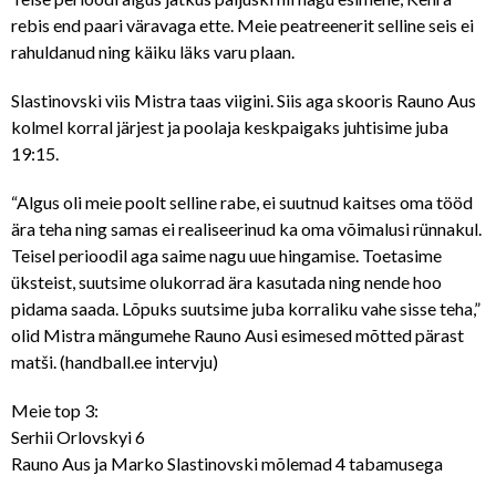
rebis end paari väravaga ette. Meie peatreenerit selline seis ei
rahuldanud ning käiku läks varu plaan.
Slastinovski viis Mistra taas viigini. Siis aga skooris Rauno Aus
kolmel korral järjest ja poolaja keskpaigaks juhtisime juba
19:15.
“Algus oli meie poolt selline rabe, ei suutnud kaitses oma tööd
ära teha ning samas ei realiseerinud ka oma võimalusi rünnakul.
Teisel perioodil aga saime nagu uue hingamise. Toetasime
üksteist, suutsime olukorrad ära kasutada ning nende hoo
pidama saada. Lõpuks suutsime juba korraliku vahe sisse teha,”
olid Mistra mängumehe Rauno Ausi esimesed mõtted pärast
matši. (handball.ee intervju)
Meie top 3:
Serhii Orlovskyi 6
Rauno Aus ja Marko Slastinovski mõlemad 4 tabamusega