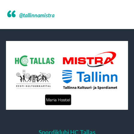
@tallinnamistra
Spordiklubi HC Tallas