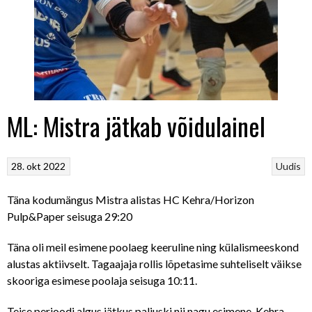
ML: Mistra jätkab võidulainel
28. okt 2022
Uudis
Täna kodumängus Mistra alistas HC Kehra/Horizon
Pulp&Paper seisuga 29:20
Täna oli meil esimene poolaeg keeruline ning külalismeeskond
alustas aktiivselt. Tagaajaja rollis lõpetasime suhteliselt väikse
skooriga esimese poolaja seisuga 10:11.
Teise perioodi algus jätkus paljuski nii nagu esimene, Kehra