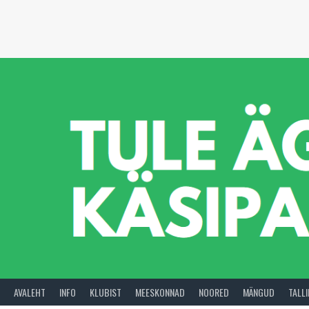
Skip
to
content
AVALEHT
INFO
KLUBIST
MEESKONNAD
NOORED
MÄNGUD
TALL