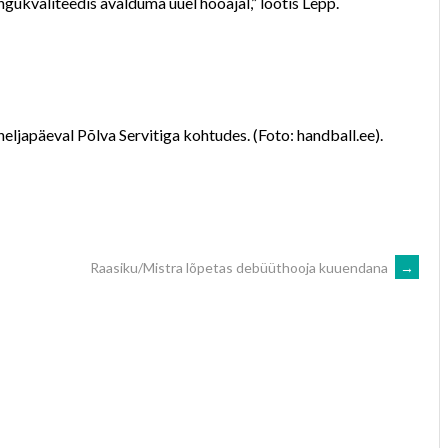
ukvaliteedis avalduma uuel hooajal,” lootis Lepp.
eljapäeval Põlva Servitiga kohtudes. (Foto: handball.ee).
Raasiku/Mistra lõpetas debüüthooja kuuendana
→