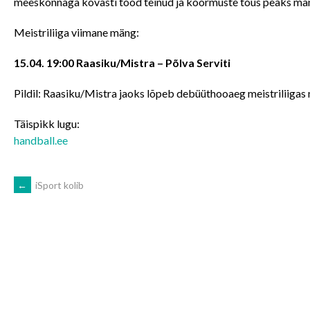
meeskonnaga kõvasti tööd teinud ja koormuste tõus peaks mäng
Meistriliiga viimane mäng:
15.04. 19:00 Raasiku/Mistra – Põlva Serviti
Pildil: Raasiku/Mistra jaoks lõpeb debüüthooaeg meistriliigas n
Täispikk lugu:
handball.ee
POST
←
iSport kolib
NAVIGATION