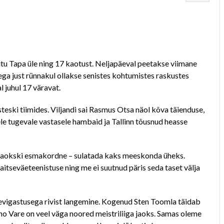
tu Tapa üle ning 17 kaotust. Neljapäeval peetakse viimane
ega just rünnakul ollakse senistes kohtumistes raskustes
l juhul 17 väravat.
steski tiimides. Viljandi sai Rasmus Otsa näol kõva täienduse,
ele tugevale vastasele hambaid ja Tallinn tõusnud heasse
 jaokski esmakordne – sulatada kaks meeskonda üheks.
itseväeteenistuse ning me ei suutnud päris seda taset välja
äevigastusega rivist langemine. Kogenud Sten Toomla täidab
rno Vare on veel väga noored meistriliiga jaoks. Samas oleme