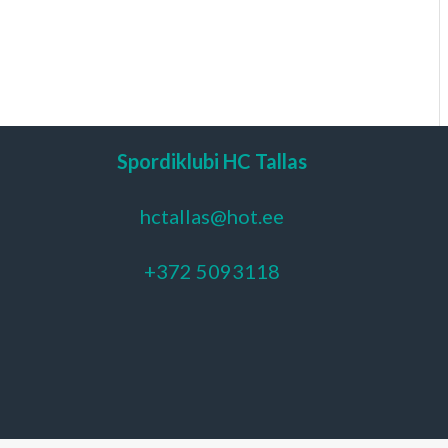
Spordiklubi HC Tallas
hctallas@hot.ee
+372 5093118