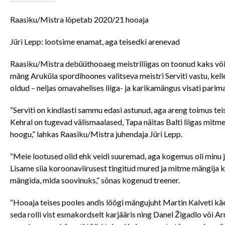
Raasiku/Mistra lõpetab 2020/21 hooaja
Jüri Lepp: lootsime enamat, aga teisedki arenevad
Raasiku/Mistra debüüthooaeg meistriliigas on toonud kaks või
mäng Aruküla spordihoones valitseva meistri Serviti vastu, kell
oldud – neljas omavahelises liiga- ja karikamängus visati parima
“Serviti on kindlasti sammu edasi astunud, aga areng toimus tei
Kehral on tugevad välismaalased, Tapa näitas Balti liigas mitm
hoogu,” lahkas Raasiku/Mistra juhendaja Jüri Lepp.
“Meie lootused olid ehk veidi suuremad, aga kogemus oli minu
Lisame siia koroonaviirusest tingitud mured ja mitme mängija ka
mängida, mida soovinuks,” sõnas kogenud treener.
“Hooaja teises pooles andis löögi mängujuht Martin Kalveti k
seda rolli vist esmakordselt karjääris ning Danel Žigadlo või A