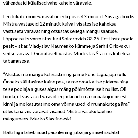
vähendasid külalised vahe kahele väravale.
Leedukate mõneväravaline edu püsis 43. minutit. Siis aga hoidis
Mistra vastaseid 12 minutit kuival, visates ise kaheksa
vastuseta väravat ning otsustas sellega mängu saatuse.
Lõppseisuks vormistas Jurii Sokorovich 33:25. Eestlaste poole
pealt viskas Vladyslav Naumenko kümme ja Serhii Orlovskyi
seitse väravat. Granitaselt vastas Modestas Štarolis kaheksa
tabamusega.
“Alustasime mängu kehvasti ning jäime kohe tagaajaja rolli.
Õnneks säilitasime kaine pea, saime oma kaitse pidama ning
teise poolaja alguses algas mäng põhimõtteliselt nullist. Oli
tunda, et vastased väsisid, ei pidanud oma rünnakujoonisest
kinni ja me kasutasime oma võimalused kiirrünnakutega ära,”
ütles täna viis väravat visanud Mistra vasakukäeline
mängumees, Marko Slastinovski.
Balti liiga läheb nüüd pausile ning juba järgmisel nädalal