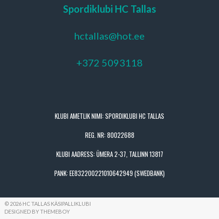
Spordiklubi HC Tallas
hctallas@hot.ee
+372 5093118
KLUBI AMETLIK NIMI: SPORDIKLUBI HC TALLAS
REG. NR: 80022688
KLUBI AADRESS: ÜMERA 2-37, TALLINN 13817
PANK: EE832200221010642949 (SWEDBANK)
© 2026 HC TALLAS KÄSIPALLIKLUBI
DESIGNED BY THEMEBOY