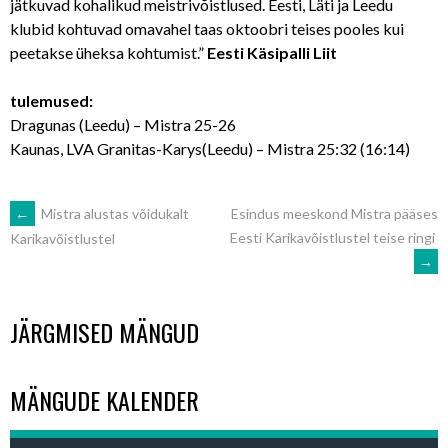
jätkuvad kohalikud meistrivõistlused. Eesti, Läti ja Leedu
klubid kohtuvad omavahel taas oktoobri teises pooles kui
peetakse üheksa kohtumist.”
Eesti Käsipalli Liit
tulemused:
Dragunas (Leedu) – Mistra 25-26
Kaunas, LVA Granitas-Karys(Leedu) – Mistra 25:32 (16:14)
POST
←
Mistra alustas võidukalt
Esindus meeskond Mistra pääses
Eesti Karikavõistlustel teise ringi
Karikavõistlustel
→
NAVIGATION
JÄRGMISED MÄNGUD
MÄNGUDE KALENDER