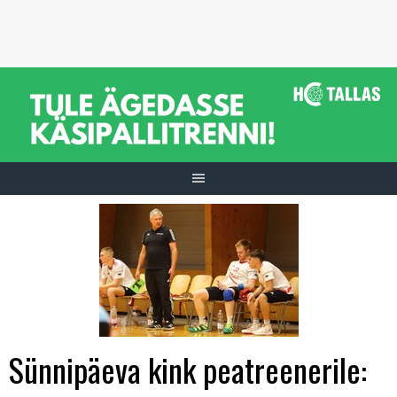
Skip
to
content
Sünnipäeva kink peatreenerile: