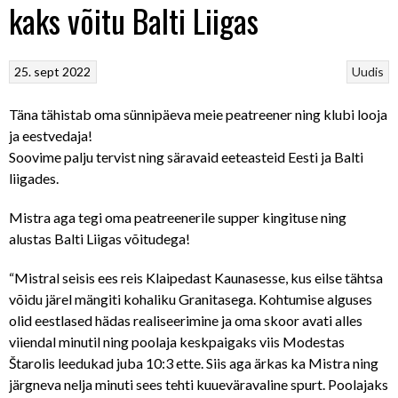
kaks võitu Balti Liigas
25. sept 2022
Uudis
Täna tähistab oma sünnipäeva meie peatreener ning klubi looja
ja eestvedaja!
Soovime palju tervist ning säravaid eeteasteid Eesti ja Balti
liigades.
Mistra aga tegi oma peatreenerile supper kingituse ning
alustas Balti Liigas võitudega!
“Mistral seisis ees reis Klaipedast Kaunasesse, kus eilse tähtsa
võidu järel mängiti kohaliku Granitasega. Kohtumise alguses
olid eestlased hädas realiseerimine ja oma skoor avati alles
viiendal minutil ning poolaja keskpaigaks viis Modestas
Štarolis leedukad juba 10:3 ette. Siis aga ärkas ka Mistra ning
järgneva nelja minuti sees tehti kuueväravaline spurt. Poolajaks