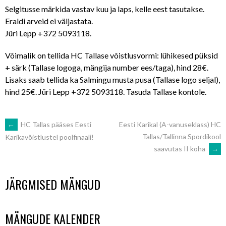
Selgitusse märkida vastav kuu ja laps, kelle eest tasutakse.
Eraldi arveid ei väljastata.
Jüri Lepp +372 5093118.
Võimalik on tellida HC Tallase võistlusvormi: lühikesed püksid
+ särk (Tallase logoga, mängija number ees/taga), hind 28€.
Lisaks saab tellida ka Salmingu musta pusa (Tallase logo seljal),
hind 25€. Jüri Lepp +372 5093118. Tasuda Tallase kontole.
POST
←
HC Tallas pääses Eesti
Eesti Karikal (A-vanuseklass) HC
Tallas/Tallinna Spordikool
Karikavõistlustel poolfinaali!
saavutas II koha
→
NAVIGATION
JÄRGMISED MÄNGUD
MÄNGUDE KALENDER