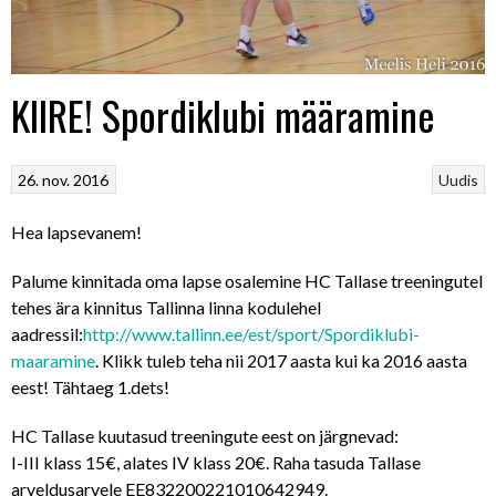
KIIRE! Spordiklubi määramine
26. nov. 2016
Uudis
Hea lapsevanem!
Palume kinnitada oma lapse osalemine HC Tallase treeningutel
tehes ära kinnitus Tallinna linna kodulehel
aadressil:
http://www.tallinn.ee/est/sport/Spordiklubi-
maaramine
. Klikk tuleb teha nii 2017 aasta kui ka 2016 aasta
eest! Tähtaeg 1.dets!
HC Tallase kuutasud treeningute eest on järgnevad:
I-III klass 15€, alates IV klass 20€. Raha tasuda Tallase
arveldusarvele EE832200221010642949.