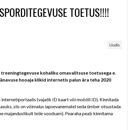
SPORDITEGEVUSE TOETUS!!!!
Uudis
te treeningtegevuse kohaliku omavalitsuse toetusega e.
navuse hooaja klikid internetis palun ära teha 2020
ternetiportaalis (vajalik ID kaart või mobiili ID). Kinnitada
i kasuks, siis on võimalus lapsevanematel seda ümber otsustada
emine majanduslikult teile soodsam). Pearaha peab kinnitama