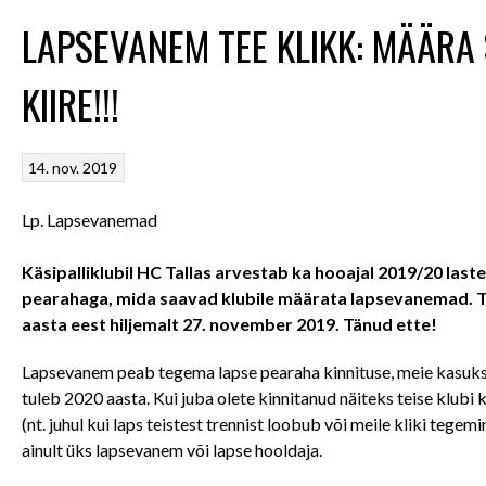
LAPSEVANEM TEE KLIKK: MÄÄRA 
KIIRE!!!
14. nov. 2019
Lp. Lapsevanemad
Käsipalliklubil HC Tallas arvestab ka hooajal 2019/20 las
pearahaga, mida saavad klubile määrata lapsevanemad. Tä
aasta eest hiljemalt 27. november 2019. Tänud ette!
Lapsevanem peab tegema lapse pearaha kinnituse, meie kasuks in
tuleb 2020 aasta. Kui juba olete kinnitanud näiteks teise klub
(nt. juhul kui laps teistest trennist loobub või meile kliki teg
ainult üks lapsevanem või lapse hooldaja.