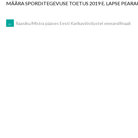
MÄÄRA SPORDITEGEVUSE TOETUS 2019 E. LAPSE PEARAH
POST
←
Raasiku/Mistra pääses Eesti Karikavõistlustel veerandfinaali
NAVIGATION