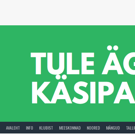
Skip
to
content
AVALEHT
INFO
KLUBIST
MEESKONNAD
NOORED
MÄNGUD
TALL