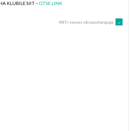
A KLUBILE SIIT –
OTSE LINK
INFO seoses viiruspuhanguga
→