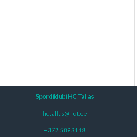
Spordiklubi HC Tallas
hctallas@hot.ee
+372 5093118