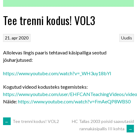
Tee trenni kodus! VOL3
21. apr 2020
Uudis
Allolevas lingis paaris tehtavad käsipalliga seotud
jõuharjutused:
https://www.youtube.com/watch?v=_WH3uy18bYI
Kogutud videod kodusteks tegemisteks:
https://www.youtube.com/user/EHFCANTeachingVideos/vide
Näide:
https://www.youtube.com/watch?v=FmAeQP8WBS0
POST
←
Tee trenni kodus! VOL2
HC Tallas 2003 poisid saavutasid
rannakäsipallis III kohta
→