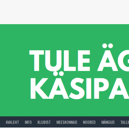
Skip
to
content
AVALEHT
INFO
KLUBIST
MEESKONNAD
NOORED
MÄNGUD
TALL