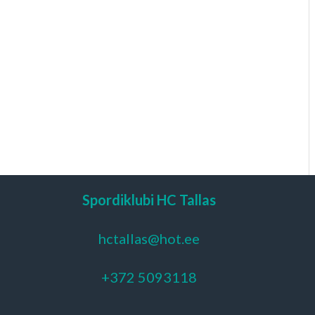
Spordiklubi HC Tallas
hctallas@hot.ee
+372 5093118