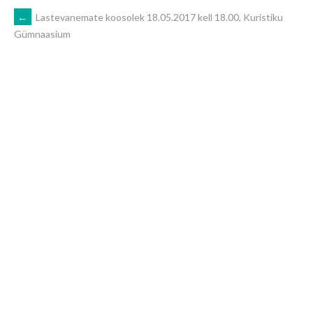
POST
←
Lastevanemate koosolek 18.05.2017 kell 18.00, Kuristiku
Gümnaasium
NAVIGATION