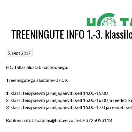
TREENINGUTE INFO 1.-3. klassil
5. sept 2017
HC Tallas alustab uut hooaega.
Treeningutega alustame 07.09.
1. klass: teisipäeviti ja neljapäeviti kell 14.00-15.00
2. klass: teisipäeviti ja neljapäeviti kell 15.00-16.00 ja reedeti 
3. klass: teisipäeviti ja neljapäeviti kell 16.00-17.0 ja reedeti k
Rohkem infot: hctallas@hot.ee või tel. +3725093118