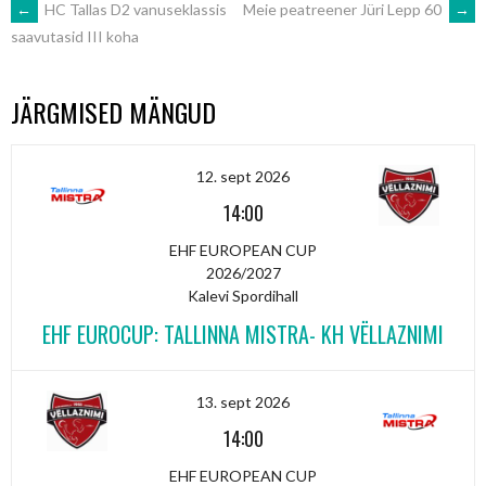
POST
←
HC Tallas D2 vanuseklassis
Meie peatreener Jüri Lepp 60
→
saavutasid III koha
NAVIGATION
JÄRGMISED MÄNGUD
12. sept 2026
14:00
EHF EUROPEAN CUP
2026/2027
Kalevi Spordihall
EHF EUROCUP: TALLINNA MISTRA- KH VËLLAZNIMI
13. sept 2026
14:00
EHF EUROPEAN CUP