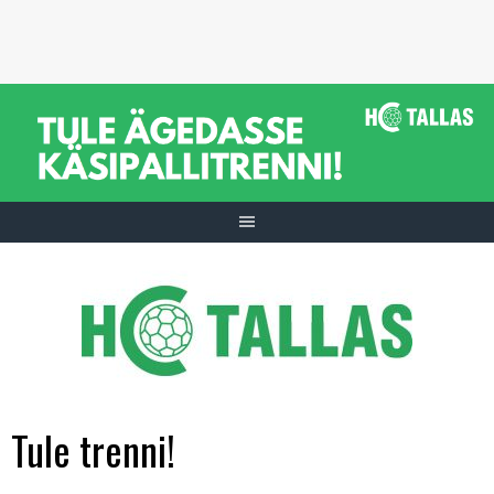
Skip
to
content
Tule trenni!