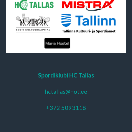
Spordiklubi HC Tallas
hctallas@hot.ee
+372 5093118